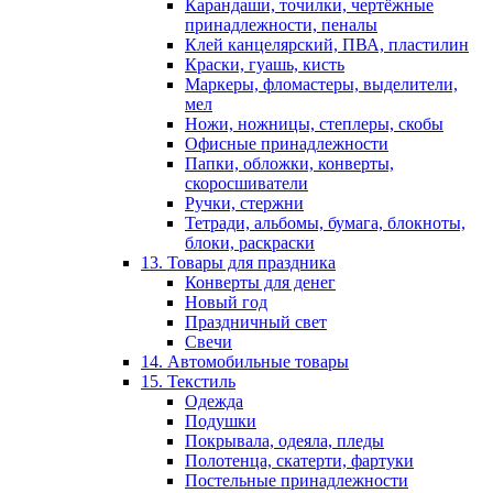
Карандаши, точилки, чертёжные
принадлежности, пеналы
Клей канцелярский, ПВА, пластилин
Краски, гуашь, кисть
Маркеры, фломастеры, выделители,
мел
Ножи, ножницы, степлеры, скобы
Офисные принадлежности
Папки, обложки, конверты,
скоросшиватели
Ручки, стержни
Тетради, альбомы, бумага, блокноты,
блоки, раскраски
13. Товары для праздника
Конверты для денег
Новый год
Праздничный свет
Свечи
14. Автомобильные товары
15. Текстиль
Одежда
Подушки
Покрывала, одеяла, пледы
Полотенца, скатерти, фартуки
Постельные принадлежности