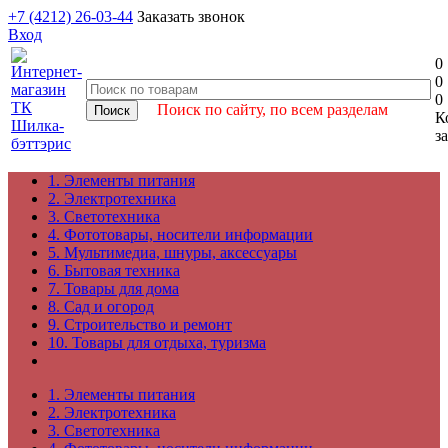
+7 (4212) 26-03-44
Заказать звонок
Вход
0
0
0
Поиск по сайту, по всем разделам
К
з
1. Элементы питания
2. Электротехника
3. Светотехника
4. Фототовары, носители информации
5. Мультимедиа, шнуры, аксессуары
6. Бытовая техника
7. Товары для дома
8. Сад и огород
9. Строительство и ремонт
10. Товары для отдыха, туризма
1. Элементы питания
2. Электротехника
3. Светотехника