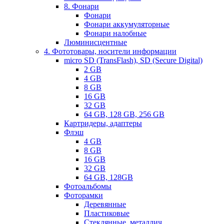
8. Фонари
Фонари
Фонари аккумуляторные
Фонари налобные
Люминисцентные
4. Фототовары, носители информации
micro SD (TransFlash), SD (Secure Digital)
2 GB
4 GB
8 GB
16 GB
32 GB
64 GB, 128 GB, 256 GB
Картридеры, адаптеры
Флэш
4 GB
8 GB
16 GB
32 GB
64 GB, 128GB
Фотоальбомы
Фоторамки
Деревянные
Пластиковые
Стеклянные, металлич.