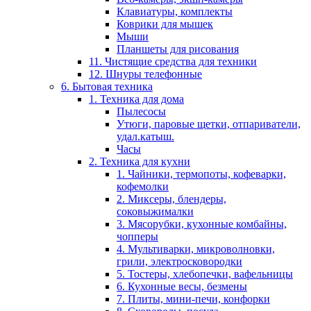
Клавиатуры, комплекты
Коврики для мышек
Мыши
Планшеты для рисования
11. Чистящие средства для техники
12. Шнуры телефонные
6. Бытовая техника
1. Техника для дома
Пылесосы
Утюги, паровые щетки, отпариватели,
удал.катыш.
Часы
2. Техника для кухни
1. Чайники, термопоты, кофеварки,
кофемолки
2. Миксеры, блендеры,
соковыжималки
3. Мясорубки, кухонные комбайны,
чопперы
4. Мультиварки, микроволновки,
грили, электросковородки
5. Тостеры, хлебопечки, вафельницы
6. Кухонные весы, безмены
7. Плиты, мини-печи, конфорки