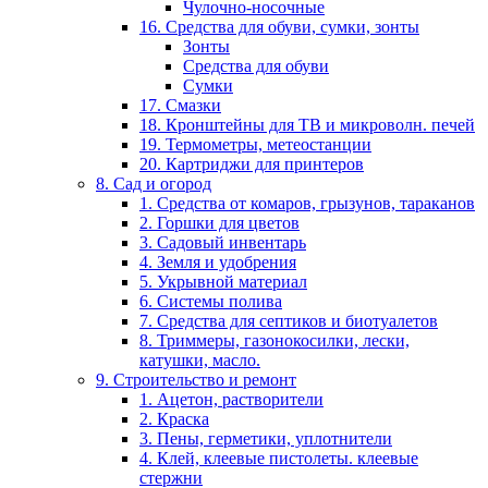
Чулочно-носочные
16. Средства для обуви, сумки, зонты
Зонты
Средства для обуви
Сумки
17. Смазки
18. Кронштейны для ТВ и микроволн. печей
19. Термометры, метеостанции
20. Картриджи для принтеров
8. Сад и огород
1. Средства от комаров, грызунов, тараканов
2. Горшки для цветов
3. Садовый инвентарь
4. Земля и удобрения
5. Укрывной материал
6. Системы полива
7. Средства для септиков и биотуалетов
8. Триммеры, газонокосилки, лески,
катушки, масло.
9. Строительство и ремонт
1. Ацетон, растворители
2. Краска
3. Пены, герметики, уплотнители
4. Клей, клеевые пистолеты. клеевые
стержни