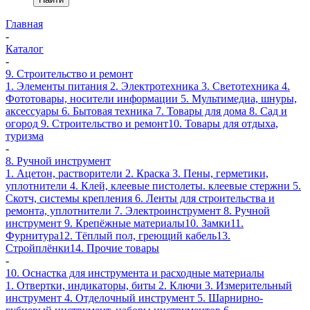
Главная
-
Каталог
-
9. Строительство и ремонт
1. Элементы питания
2. Электротехника
3. Светотехника
4.
Фототовары, носители информации
5. Мультимедиа, шнуры,
аксессуары
6. Бытовая техника
7. Товары для дома
8. Сад и
огород
9. Строительство и ремонт
10. Товары для отдыха,
туризма
-
8. Ручной инструмент
1. Ацетон, растворители
2. Краска
3. Пены, герметики,
уплотнители
4. Клей, клеевые пистолеты. клеевые стержни
5.
Скотч, системы крепления
6. Ленты для строительства и
ремонта, уплотнители
7. Электроинструмент
8. Ручной
инструмент
9. Крепёжные материалы
10. Замки
11.
Фурнитура
12. Тёплый пол, греющий кабель
13.
Стройплёнки
14. Прочие товары
-
10. Оснастка для инструмента и расходные материалы
1. Отвертки, индикаторы, биты
2. Ключи
3. Измерительный
инструмент
4. Отделочный инструмент
5. Шарнирно-