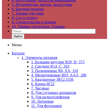
4. Фототовары, носители информации
5. Мультимедиа, шнуры, аксессуары
6. Бытовая техника
7. Товары для дома
8. Сад и огород
9. Строительство и ремонт
10. Товары для отдыха, туризма
Найти
Меню
Каталог
1. Элементы питания
1. Большие круглые R20, D, 373
2. Средние R14, C, 343
3. Пальчиковые R6, AA, 316
4. Мизинчиковые R03, AAA, 286
5. Квадратные 3R12.3336
6. Крона 6F22
7. Часовые
8. Для слуховых аппаратов
9. Для радиотелефонов
10. Литиевые
11. Для фотокамер