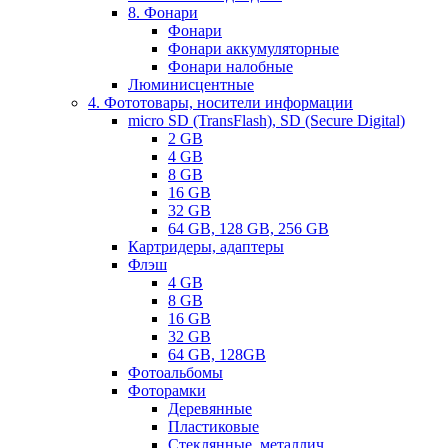
8. Фонари
Фонари
Фонари аккумуляторные
Фонари налобные
Люминисцентные
4. Фототовары, носители информации
micro SD (TransFlash), SD (Secure Digital)
2 GB
4 GB
8 GB
16 GB
32 GB
64 GB, 128 GB, 256 GB
Картридеры, адаптеры
Флэш
4 GB
8 GB
16 GB
32 GB
64 GB, 128GB
Фотоальбомы
Фоторамки
Деревянные
Пластиковые
Стеклянные, металлич.