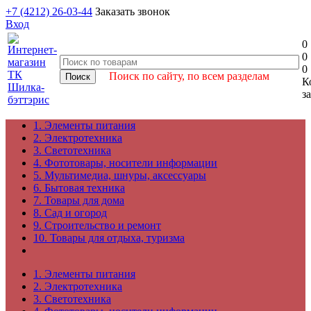
+7 (4212) 26-03-44
Заказать звонок
Вход
0
0
0
Поиск по сайту, по всем разделам
К
з
1. Элементы питания
2. Электротехника
3. Светотехника
4. Фототовары, носители информации
5. Мультимедиа, шнуры, аксессуары
6. Бытовая техника
7. Товары для дома
8. Сад и огород
9. Строительство и ремонт
10. Товары для отдыха, туризма
1. Элементы питания
2. Электротехника
3. Светотехника