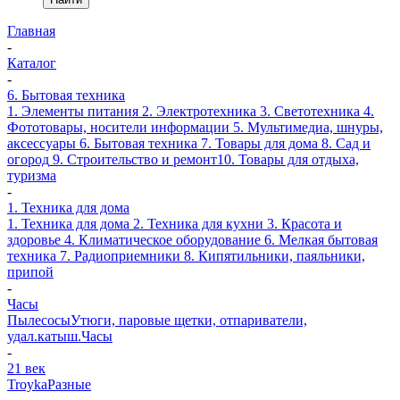
Главная
-
Каталог
-
6. Бытовая техника
1. Элементы питания
2. Электротехника
3. Светотехника
4.
Фототовары, носители информации
5. Мультимедиа, шнуры,
аксессуары
6. Бытовая техника
7. Товары для дома
8. Сад и
огород
9. Строительство и ремонт
10. Товары для отдыха,
туризма
-
1. Техника для дома
1. Техника для дома
2. Техника для кухни
3. Красота и
здоровье
4. Климатическое оборудование
6. Мелкая бытовая
техника
7. Радиоприемники
8. Кипятильники, паяльники,
припой
-
Часы
Пылесосы
Утюги, паровые щетки, отпариватели,
удал.катыш.
Часы
-
21 век
Troyka
Разные