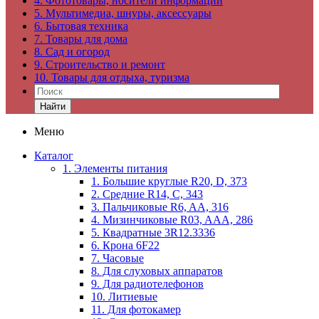
4. Фототовары, носители информации
5. Мультимедиа, шнуры, аксессуары
6. Бытовая техника
7. Товары для дома
8. Сад и огород
9. Строительство и ремонт
10. Товары для отдыха, туризма
Найти
Меню
Каталог
1. Элементы питания
1. Большие круглые R20, D, 373
2. Средние R14, C, 343
3. Пальчиковые R6, AA, 316
4. Мизинчиковые R03, AAA, 286
5. Квадратные 3R12.3336
6. Крона 6F22
7. Часовые
8. Для слуховых аппаратов
9. Для радиотелефонов
10. Литиевые
11. Для фотокамер