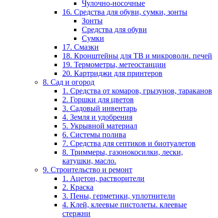
Чулочно-носочные
16. Средства для обуви, сумки, зонты
Зонты
Средства для обуви
Сумки
17. Смазки
18. Кронштейны для ТВ и микроволн. печей
19. Термометры, метеостанции
20. Картриджи для принтеров
8. Сад и огород
1. Средства от комаров, грызунов, тараканов
2. Горшки для цветов
3. Садовый инвентарь
4. Земля и удобрения
5. Укрывной материал
6. Системы полива
7. Средства для септиков и биотуалетов
8. Триммеры, газонокосилки, лески,
катушки, масло.
9. Строительство и ремонт
1. Ацетон, растворители
2. Краска
3. Пены, герметики, уплотнители
4. Клей, клеевые пистолеты. клеевые
стержни