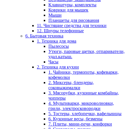
Клавиатуры, комплекты
Коврики для мышек
Мыши
Планшеты для рисования
11. Чистящие средства для техники
12. Шнуры телефонные
6. Бытовая техника
1. Техника для дома
Пылесосы
Утюги, паровые щетки, отпариватели,
удал.катыш.
Часы
2. Техника для кухни
1. Чайники, термопоты, кофеварки,
кофемолки
2. Миксеры, блендеры,
соковыжималки
3. Мясорубки, кухонные комбайны,
чопперы
4. Мультиварки, микроволновки,
грили, электросковородки
5. Тостеры, хлебопечки, вафельницы
6. Кухонные весы, безмены
7. Плиты, мини-печи, конфорки