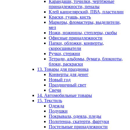
Карандаши, точилки, чертёжные
принадлежности, пеналы
Клей канцелярский, ПВА, пластилин
Краски, гуашь, кисть
Маркеры, фломастеры, выделители,
мел
Ножи, ножницы, степлеры, скобы
Офисные принадлежности
Папки, обложки, конверты,
скоросшиватели
Ручки, стержни
Тетради, альбомы, бумага, блокноты,
блоки, раскраски
13. Товары для праздника
Конверты для денег
Новый год
Праздничный свет
Свечи
14. Автомобильные товары
15. Текстиль
Одежда
Подушки
Покрывала, одеяла, пледы
Полотенца, скатерти, фартуки
Постельные принадлежности