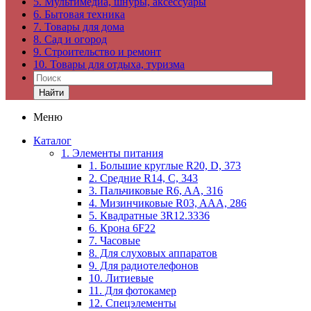
5. Мультимедиа, шнуры, аксессуары
6. Бытовая техника
7. Товары для дома
8. Сад и огород
9. Строительство и ремонт
10. Товары для отдыха, туризма
Найти
Меню
Каталог
1. Элементы питания
1. Большие круглые R20, D, 373
2. Средние R14, C, 343
3. Пальчиковые R6, AA, 316
4. Мизинчиковые R03, AAA, 286
5. Квадратные 3R12.3336
6. Крона 6F22
7. Часовые
8. Для слуховых аппаратов
9. Для радиотелефонов
10. Литиевые
11. Для фотокамер
12. Спецэлементы