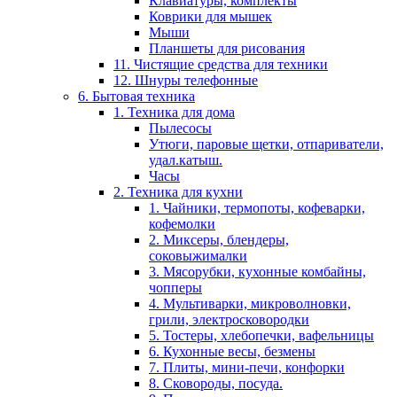
Клавиатуры, комплекты
Коврики для мышек
Мыши
Планшеты для рисования
11. Чистящие средства для техники
12. Шнуры телефонные
6. Бытовая техника
1. Техника для дома
Пылесосы
Утюги, паровые щетки, отпариватели,
удал.катыш.
Часы
2. Техника для кухни
1. Чайники, термопоты, кофеварки,
кофемолки
2. Миксеры, блендеры,
соковыжималки
3. Мясорубки, кухонные комбайны,
чопперы
4. Мультиварки, микроволновки,
грили, электросковородки
5. Тостеры, хлебопечки, вафельницы
6. Кухонные весы, безмены
7. Плиты, мини-печи, конфорки
8. Сковороды, посуда.