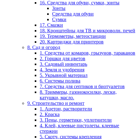
16. Средства для обуви, сумки, зонты
Зонты
Средства для обуви
Сумки
17. Смазки
18. Кронштейны для ТВ и микроволн. печей
19. Термометры, метеостанции
20. Картриджи для принтеров
8. Сад и огород
1. Средства от комаров, грызунов, тараканов
2. Горшки для цветов
3. Садовый инвентарь
4. Земля и удобрения
5. Укрывной материал
6. Системы полива
7. Средства для септиков и биотуалетов
8. Триммеры, газонокосилки, лески,
катушки, масло.
9. Строительство и ремонт
1. Ацетон, растворители
2. Краска
3. Пены, герметики, уплотнители
4. Клей, клеевые пистолеты. клеевые
стержни
5. Скотч, системы крепления