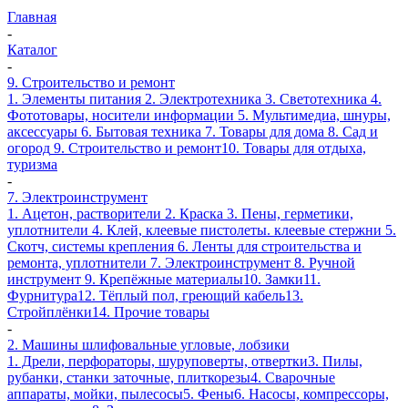
Главная
-
Каталог
-
9. Строительство и ремонт
1. Элементы питания
2. Электротехника
3. Светотехника
4.
Фототовары, носители информации
5. Мультимедиа, шнуры,
аксессуары
6. Бытовая техника
7. Товары для дома
8. Сад и
огород
9. Строительство и ремонт
10. Товары для отдыха,
туризма
-
7. Электроинструмент
1. Ацетон, растворители
2. Краска
3. Пены, герметики,
уплотнители
4. Клей, клеевые пистолеты. клеевые стержни
5.
Скотч, системы крепления
6. Ленты для строительства и
ремонта, уплотнители
7. Электроинструмент
8. Ручной
инструмент
9. Крепёжные материалы
10. Замки
11.
Фурнитура
12. Тёплый пол, греющий кабель
13.
Стройплёнки
14. Прочие товары
-
2. Машины шлифовальные угловые, лобзики
1. Дрели, перфораторы, шуруповерты, отвертки
3. Пилы,
рубанки, станки заточные, плиткорезы
4. Сварочные
аппараты, мойки, пылесосы
5. Фены
6. Насосы, компрессоры,