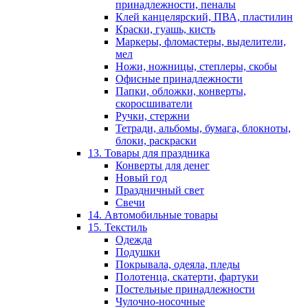
принадлежности, пеналы
Клей канцелярский, ПВА, пластилин
Краски, гуашь, кисть
Маркеры, фломастеры, выделители,
мел
Ножи, ножницы, степлеры, скобы
Офисные принадлежности
Папки, обложки, конверты,
скоросшиватели
Ручки, стержни
Тетради, альбомы, бумага, блокноты,
блоки, раскраски
13. Товары для праздника
Конверты для денег
Новый год
Праздничный свет
Свечи
14. Автомобильные товары
15. Текстиль
Одежда
Подушки
Покрывала, одеяла, пледы
Полотенца, скатерти, фартуки
Постельные принадлежности
Чулочно-носочные