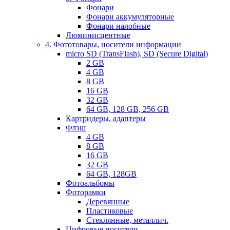
Фонари
Фонари аккумуляторные
Фонари налобные
Люминисцентные
4. Фототовары, носители информации
micro SD (TransFlash), SD (Secure Digital)
2 GB
4 GB
8 GB
16 GB
32 GB
64 GB, 128 GB, 256 GB
Картридеры, адаптеры
Флэш
4 GB
8 GB
16 GB
32 GB
64 GB, 128GB
Фотоальбомы
Фоторамки
Деревянные
Пластиковые
Стеклянные, металлич.
Цифровые носители