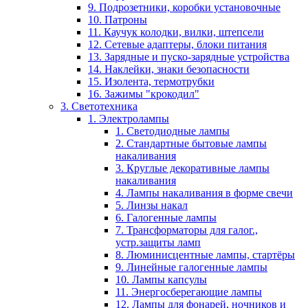
9. Подрозетники, коробки установочные
10. Патроны
11. Каучук колодки, вилки, штепсели
12. Сетевые адаптеры, блоки питания
13. Зарядные и пуско-зарядные устройства
14. Наклейки, знаки безопасности
15. Изолента, термотрубки
16. Зажимы "крокодил"
3. Светотехника
1. Электролампы
1. Светодиодные лампы
2. Стандартные бытовые лампы
накаливания
3. Круглые декоративные лампы
накаливания
4. Лампы накаливания в форме свечи
5. Линзы накал
6. Галогенные лампы
7. Трансформаторы для галог.,
устр.защиты ламп
8. Люминисцентные лампы, стартёры
9. Линейные галогенные лампы
10. Лампы капсулы
11. Энергосберегающие лампы
12. Лампы для фонарей, ночников и