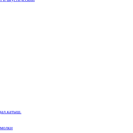
дал.катыш.
емолки