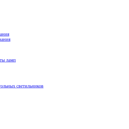
вания
вания
иты ламп
тольных светильников