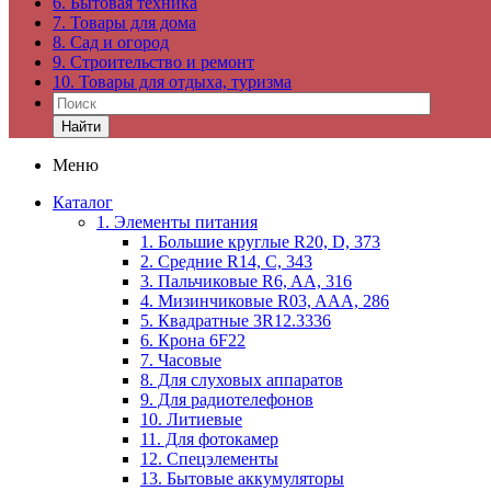
6. Бытовая техника
7. Товары для дома
8. Сад и огород
9. Строительство и ремонт
10. Товары для отдыха, туризма
Найти
Меню
Каталог
1. Элементы питания
1. Большие круглые R20, D, 373
2. Средние R14, C, 343
3. Пальчиковые R6, AA, 316
4. Мизинчиковые R03, AAA, 286
5. Квадратные 3R12.3336
6. Крона 6F22
7. Часовые
8. Для слуховых аппаратов
9. Для радиотелефонов
10. Литиевые
11. Для фотокамер
12. Спецэлементы
13. Бытовые аккумуляторы