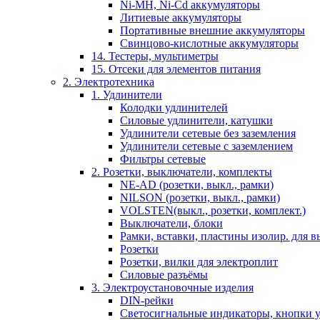
Ni-MH, Ni-Cd аккумуляторы
Литиевые аккумуляторы
Портативные внешние аккумуляторы
Свинцово-кислотные аккумуляторы
14. Тестеры, мультиметры
15. Отсеки для элементов питания
2. Электротехника
1. Удлинители
Колодки удлинителей
Силовые удлинители, катушки
Удлинители сетевые без заземления
Удлинители сетевые с заземлением
Фильтры сетевые
2. Розетки, выключатели, комплекты
NE-AD (розетки, выкл., рамки)
NILSON (розетки, выкл., рамки)
VOLSTEN(выкл., розетки, комплект.)
Выключатели, блоки
Рамки, вставки, пластины изолир. для вы
Розетки
Розетки, вилки для электроплит
Силовые разъёмы
3. Электроустановочные изделия
DIN-рейки
Светосигнальные индикаторы, кнопки у