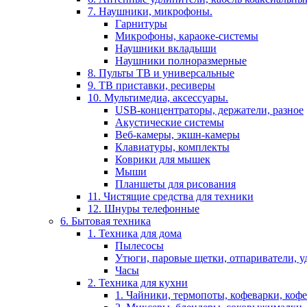
7. Наушники, микрофоны.
Гарнитуры
Микрофоны, караоке-системы
Наушники вкладыши
Наушники полноразмерные
8. Пульты ТВ и универсальные
9. ТВ приставки, ресиверы
10. Мультимедиа, аксессуары.
USB-концентраторы, держатели, разное
Акустические системы
Веб-камеры, экшн-камеры
Клавиатуры, комплекты
Коврики для мышек
Мыши
Планшеты для рисования
11. Чистящие средства для техники
12. Шнуры телефонные
6. Бытовая техника
1. Техника для дома
Пылесосы
Утюги, паровые щетки, отпариватели, у
Часы
2. Техника для кухни
1. Чайники, термопоты, кофеварки, коф