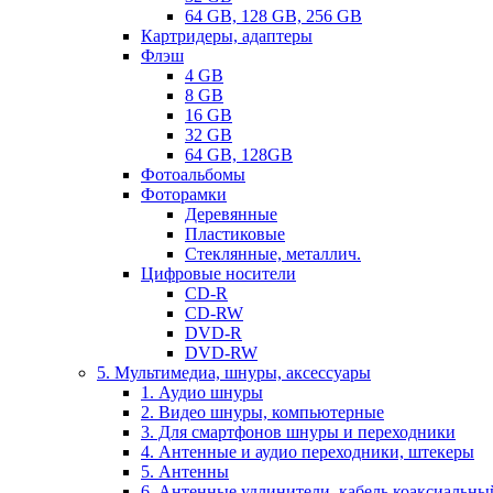
64 GB, 128 GB, 256 GB
Картридеры, адаптеры
Флэш
4 GB
8 GB
16 GB
32 GB
64 GB, 128GB
Фотоальбомы
Фоторамки
Деревянные
Пластиковые
Стеклянные, металлич.
Цифровые носители
CD-R
CD-RW
DVD-R
DVD-RW
5. Мультимедиа, шнуры, аксессуары
1. Аудио шнуры
2. Видео шнуры, компьютерные
3. Для смартфонов шнуры и переходники
4. Антенные и аудио переходники, штекеры
5. Антенны
6. Антенные удлинители, кабель коаксиальны