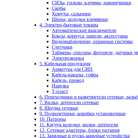
СИЗы, гильзы, клеммы, наконечники
Скобы
Хомуты, сальники
Шины, колодки клеммные
4. Электро-бытовые товары
Автоматические выключатели
Боксы, корпуса, панели, аксессуары
Видеонаблюдение, охранные системы
Счетчики
Таймеры, сенсоры, фотореле, датчики 
Электрозвонки
5. Кабельная продукция
Арматура для СИП
Кабель-каналы, гофра
Кабель, провод
Нарезка
Т-пласт
6. Переходники и разветвители сетевые, разъ
7. Вилки, штепсели сетевые
8. Шнуры сетевые
9. Подрозетники, коробки установочные
10. Патроны
11. Каучук колодки, вилки, штепсели
12. Сетевые адаптеры, блоки питания
13. Зарядные и пуско-зарядные устройства