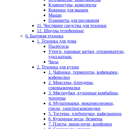
Клавиатуры, комплекты
Коврики для мышек
Мыши
Планшеты для рисования
11. Чистящие средства для техники
12. Шнуры телефонные
6. Бытовая техника
1. Техника для дома
Пылесосы
Утюги, паровые щетки, отпариватели,
удал.катыш.
Часы
2. Техника для кухни
1. Чайники, термопоты, кофеварки,
кофемолки
2. Миксеры, блендеры,
соковыжималки
3. Мясорубки, кухонные комбайны,
чопперы
4. Мультиварки, микроволновки,
грили, электросковородки
5. Тостеры, хлебопечки, вафельницы
6. Кухонные весы, безмены
7. Плиты, мини-печи, конфорки