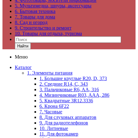
4. Фототовары, носители информации
5. Мультимедиа, шнуры, аксессуары
6. Бытовая техника
7. Товары для дома
8. Сад и огород
9. Строительство и ремонт
10. Товары для отдыха, туризма
Найти
Меню
Каталог
1. Элементы питания
1. Большие круглые R20, D, 373
2. Средние R14, C, 343
3. Пальчиковые R6, AA, 316
4. Мизинчиковые R03, AAA, 286
5. Квадратные 3R12.3336
6. Крона 6F22
7. Часовые
8. Для слуховых аппаратов
9. Для радиотелефонов
10. Литиевые
11. Для фотокамер