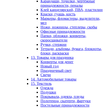
Карандаши, точилки, чертёжные
принадлежности, пеналы
Клей канцелярский, ПВА, пластилин
Краски, гуашь, кисть
Маркеры, фломастеры, выделители,
мел
Ножи, ножницы, степлеры, скобы
Офисные принадлежности
Папки, обложки, конверты,
скоросшиватели
Ручки, стержни
Тетради, альбомы, бумага, блокноты,
блоки, раскраски
13. Товары для праздника
Конверты для денег
Новый год
Праздничный свет
Свечи
14. Автомобильные товары
15. Текстиль
Одежда
Подушки
Покрывала, одеяла, пледы
Полотенца, скатерти, фартуки
Постельные принадлежности