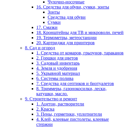
Чулочно-носочные
16. Средства для обуви, сумки, зонты
Зонты
Средства для обуви
Сумки
17. Смазки
18. Кронштейны для ТВ и микроволн. печей
19. Термометры, метеостанции
20. Картриджи для принтеров
8. Сад и огород
1. Средства от комаров, грызунов, тараканов
2. Горшки для цветов
3. Садовый инвентарь
4. Земля и удобрения
5. Укрывной материал
6. Системы полива
7. Средства для септиков и биотуалетов
8. Триммеры, газонокосилки, лески,
катушки, масло.
9. Строительство и ремонт
1. Ацетон, растворители
2. Краска
3. Пены, герметики, уплотнители
4. Клей, клеевые пистолеты. клеевые
стержни