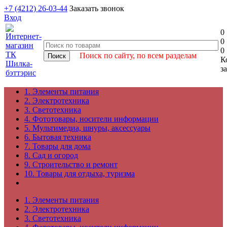
+7 (4212) 26-03-44
Заказать звонок
Вход
0
0
0
Поиск по сайту, по всем разделам
К
з
1. Элементы питания
2. Электротехника
3. Светотехника
4. Фототовары, носители информации
5. Мультимедиа, шнуры, аксессуары
6. Бытовая техника
7. Товары для дома
8. Сад и огород
9. Строительство и ремонт
10. Товары для отдыха, туризма
1. Элементы питания
2. Электротехника
3. Светотехника