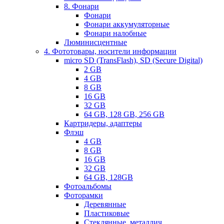
8. Фонари
Фонари
Фонари аккумуляторные
Фонари налобные
Люминисцентные
4. Фототовары, носители информации
micro SD (TransFlash), SD (Secure Digital)
2 GB
4 GB
8 GB
16 GB
32 GB
64 GB, 128 GB, 256 GB
Картридеры, адаптеры
Флэш
4 GB
8 GB
16 GB
32 GB
64 GB, 128GB
Фотоальбомы
Фоторамки
Деревянные
Пластиковые
Стеклянные, металлич.