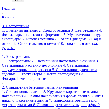
Главная
-
Каталог
-
3. Светотехника
1. Элементы питания
2. Электротехника
3. Светотехника
4.
Фототовары, носители информации
5. Мультимедиа, шнуры,
аксессуары
6. Бытовая техника
7. Товары для дома
8. Сад и
огород
9. Строительство и ремонт
10. Товары для отдыха,
туризма
-
1. Электролампы
1. Электролампы
2. Светильники настольные, ночники
3.
Светильники настенно-потолочные
4. Светильники
аккумуляторные и переноски
5. Светильники уличные и
садовые
6. Прожекторы
7. Лента светодиодная
8.
Фонари
Люминисцентные
-
2. Стандартные бытовые лампы накаливания
1. Светодиодные лампы
3. Круглые декоративные лампы
накаливания
4. Лампы накаливания в форме свечи
5. Линзы
накал
6. Галогенные лампы
7. Трансформаторы для галог.,
устр.защиты ламп
8. Люминисцентные лампы, стартёры
9.