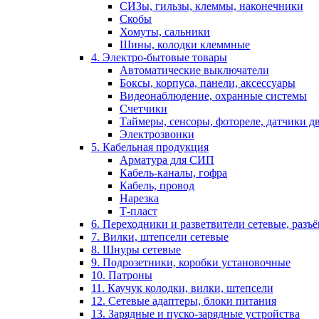
СИЗы, гильзы, клеммы, наконечники
Скобы
Хомуты, сальники
Шины, колодки клеммные
4. Электро-бытовые товары
Автоматические выключатели
Боксы, корпуса, панели, аксессуары
Видеонаблюдение, охранные системы
Счетчики
Таймеры, сенсоры, фотореле, датчики 
Электрозвонки
5. Кабельная продукция
Арматура для СИП
Кабель-каналы, гофра
Кабель, провод
Нарезка
Т-пласт
6. Переходники и разветвители сетевые, разъ
7. Вилки, штепсели сетевые
8. Шнуры сетевые
9. Подрозетники, коробки установочные
10. Патроны
11. Каучук колодки, вилки, штепсели
12. Сетевые адаптеры, блоки питания
13. Зарядные и пуско-зарядные устройства