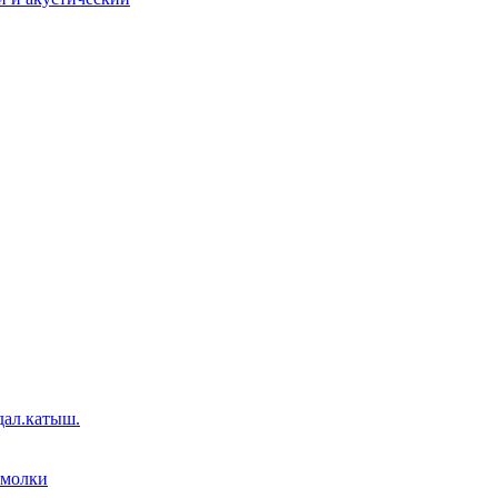
дал.катыш.
емолки