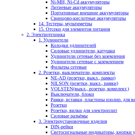
Ni-MH, Ni-Cd аккумуляторы
Литиевые аккумуляторы
Портативные внешние аккумуляторы
Свинцово-кислотные аккумуляторы
14. Тестеры, мультиметры
15. Отсеки для элементов питания
2. Электротехника
1. Удлинители
Колодки удлинителей
Силовые удлинители, катушки
Удлинители сетевые без заземления
Удлинители сетевые с заземлением
Фильтры сетевые
2. Розетки, выключатели, комплекты
NE-AD (розетки, выкл., рамки)
NILSON (розетки, выкл., рамки)
VOLSTEN(выкл., розетки, комплект.)
Выключатели, блоки
Рамки, вставки, пластины изолир. для вы
Розетки
Розетки, вилки для электроплит
Силовые разъёмы
3. Электроустановочные изделия
DIN-рейки
Светосигнальные индикаторы, кнопки у