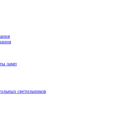
вания
вания
иты ламп
тольных светильников