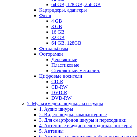
64 GB, 128 GB, 256 GB
Картридеры, адаптеры
Флэш
4 GB
8 GB
16 GB
32 GB
64 GB, 128GB
Фотоальбомы
Фоторамки
Деревянные
Пластиковые
Стеклянные, металлич.
Цифровые носители
CD-R
CD-RW
DVD-R
DVD-RW
5. Мультимедиа, шнуры, аксессуары
1. Аудио шнуры
2. Видео шнуры, компьютерные
3. Для смартфонов шнуры и переходники
4. Антенные и аудио переходники, штекеры
5. Антенны
6. Антенные удлинители, кабель коаксиальны