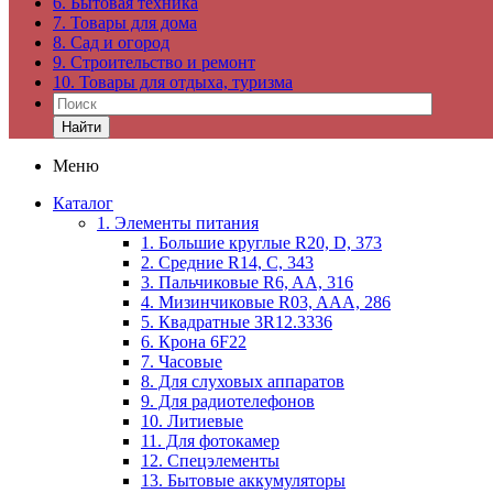
6. Бытовая техника
7. Товары для дома
8. Сад и огород
9. Строительство и ремонт
10. Товары для отдыха, туризма
Найти
Меню
Каталог
1. Элементы питания
1. Большие круглые R20, D, 373
2. Средние R14, C, 343
3. Пальчиковые R6, AA, 316
4. Мизинчиковые R03, AAA, 286
5. Квадратные 3R12.3336
6. Крона 6F22
7. Часовые
8. Для слуховых аппаратов
9. Для радиотелефонов
10. Литиевые
11. Для фотокамер
12. Спецэлементы
13. Бытовые аккумуляторы