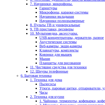
7. Наушники, микрофоны.
Гарнитуры
Микрофоны, караоке-системы
Наушники вкладыши
Наушники полноразмерные
8. Пульты ТВ и универсальные
9. ТВ приставки, ресиверы
10. Мультимедиа, аксессуары.
USB-концентраторы, держатели, разное
Акустические системы
Веб-камеры, экшн-камеры
Клавиатуры, комплекты
Коврики для мышек
Мыши
Планшеты для рисования
11. Чистящие средства для техники
12. Шнуры телефонные
6. Бытовая техника
1. Техника для дома
Пылесосы
Утюги, паровые щетки, отпариватели, у
Часы
2. Техника для кухни
1. Чайники, термопоты, кофеварки, коф