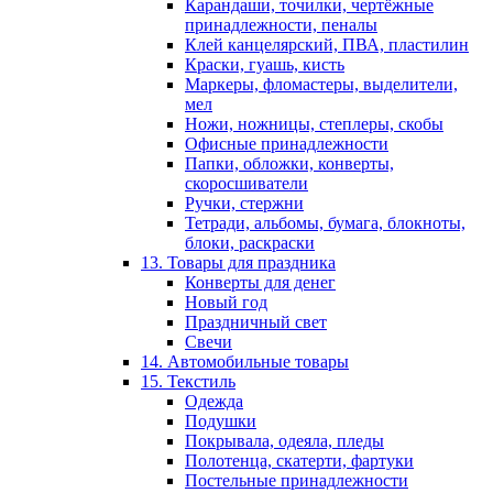
Карандаши, точилки, чертёжные
принадлежности, пеналы
Клей канцелярский, ПВА, пластилин
Краски, гуашь, кисть
Маркеры, фломастеры, выделители,
мел
Ножи, ножницы, степлеры, скобы
Офисные принадлежности
Папки, обложки, конверты,
скоросшиватели
Ручки, стержни
Тетради, альбомы, бумага, блокноты,
блоки, раскраски
13. Товары для праздника
Конверты для денег
Новый год
Праздничный свет
Свечи
14. Автомобильные товары
15. Текстиль
Одежда
Подушки
Покрывала, одеяла, пледы
Полотенца, скатерти, фартуки
Постельные принадлежности