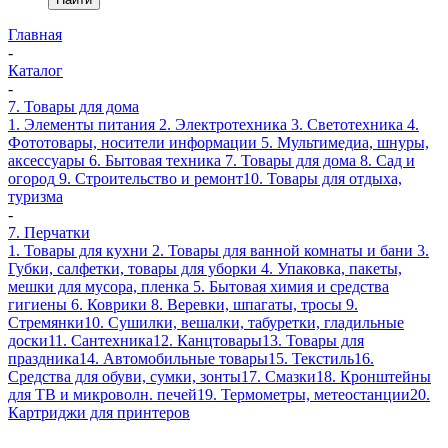
Главная
-
Каталог
-
7. Товары для дома
1. Элементы питания
2. Электротехника
3. Светотехника
4.
Фототовары, носители информации
5. Мультимедиа, шнуры,
аксессуары
6. Бытовая техника
7. Товары для дома
8. Сад и
огород
9. Строительство и ремонт
10. Товары для отдыха,
туризма
-
7. Перчатки
1. Товары для кухни
2. Товары для ванной комнаты и бани
3.
Губки, салфетки, товары для уборки
4. Упаковка, пакеты,
мешки для мусора, пленка
5. Бытовая химия и средства
гигиены
6. Коврики
8. Веревки, шпагаты, тросы
9.
Стремянки
10. Сушилки, вешалки, табуретки, гладильные
доски
11. Сантехника
12. Канцтовары
13. Товары для
праздника
14. Автомобильные товары
15. Текстиль
16.
Средства для обуви, сумки, зонты
17. Смазки
18. Кронштейны
для ТВ и микроволн. печей
19. Термометры, метеостанции
20.
Картриджи для принтеров