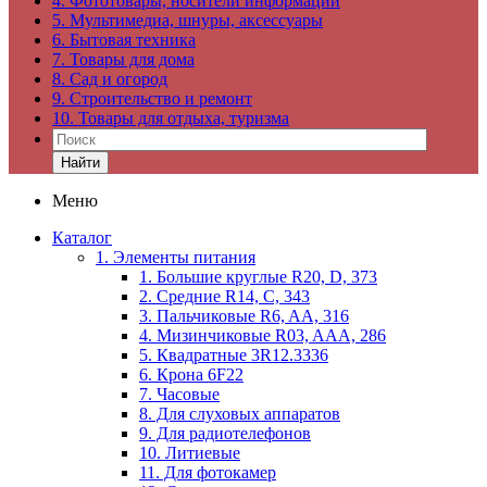
4. Фототовары, носители информации
5. Мультимедиа, шнуры, аксессуары
6. Бытовая техника
7. Товары для дома
8. Сад и огород
9. Строительство и ремонт
10. Товары для отдыха, туризма
Найти
Меню
Каталог
1. Элементы питания
1. Большие круглые R20, D, 373
2. Средние R14, C, 343
3. Пальчиковые R6, AA, 316
4. Мизинчиковые R03, AAA, 286
5. Квадратные 3R12.3336
6. Крона 6F22
7. Часовые
8. Для слуховых аппаратов
9. Для радиотелефонов
10. Литиевые
11. Для фотокамер