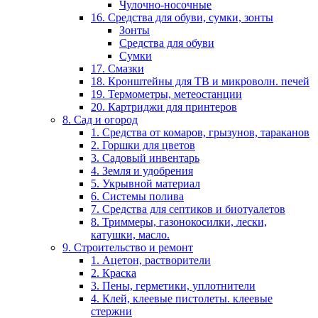
Чулочно-носочные
16. Средства для обуви, сумки, зонты
Зонты
Средства для обуви
Сумки
17. Смазки
18. Кронштейны для ТВ и микроволн. печей
19. Термометры, метеостанции
20. Картриджи для принтеров
8. Сад и огород
1. Средства от комаров, грызунов, тараканов
2. Горшки для цветов
3. Садовый инвентарь
4. Земля и удобрения
5. Укрывной материал
6. Системы полива
7. Средства для септиков и биотуалетов
8. Триммеры, газонокосилки, лески,
катушки, масло.
9. Строительство и ремонт
1. Ацетон, растворители
2. Краска
3. Пены, герметики, уплотнители
4. Клей, клеевые пистолеты. клеевые
стержни