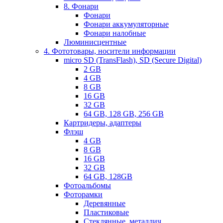
8. Фонари
Фонари
Фонари аккумуляторные
Фонари налобные
Люминисцентные
4. Фототовары, носители информации
micro SD (TransFlash), SD (Secure Digital)
2 GB
4 GB
8 GB
16 GB
32 GB
64 GB, 128 GB, 256 GB
Картридеры, адаптеры
Флэш
4 GB
8 GB
16 GB
32 GB
64 GB, 128GB
Фотоальбомы
Фоторамки
Деревянные
Пластиковые
Стеклянные, металлич.