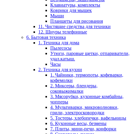
Клавиатуры, комплекты
Коврики для мышек
Мыши
Планшеты для рисования
11. Чистящие средства для техники
12. Шнуры телефонные
6. Бытовая техника
1. Техника для дома
Пылесосы
Утюги, паровые щетки, отпариватели,
удал.катыш.
Часы
2. Техника для кухни
1. Чайники, термопоты, кофеварки,
кофемолки
2. Миксеры, блендеры,
соковыжималки
3. Мясорубки, кухонные комбайны,
чопперы
4. Мультиварки, микроволновки,
грили, электросковородки
5. Тостеры, хлебопечки, вафельницы
6. Кухонные весы, безмены
7. Плиты, мини-печи, конфорки