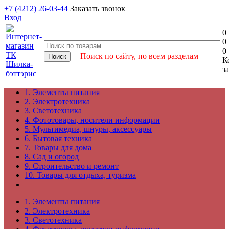
+7 (4212) 26-03-44
Заказать звонок
Вход
0
0
0
Поиск по сайту, по всем разделам
К
з
1. Элементы питания
2. Электротехника
3. Светотехника
4. Фототовары, носители информации
5. Мультимедиа, шнуры, аксессуары
6. Бытовая техника
7. Товары для дома
8. Сад и огород
9. Строительство и ремонт
10. Товары для отдыха, туризма
1. Элементы питания
2. Электротехника
3. Светотехника