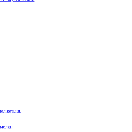
дал.катыш.
емолки