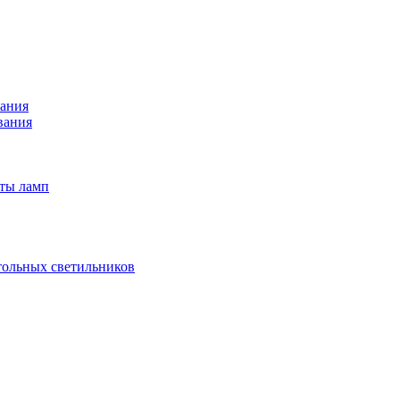
вания
вания
иты ламп
тольных светильников