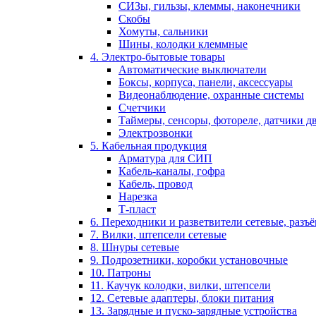
СИЗы, гильзы, клеммы, наконечники
Скобы
Хомуты, сальники
Шины, колодки клеммные
4. Электро-бытовые товары
Автоматические выключатели
Боксы, корпуса, панели, аксессуары
Видеонаблюдение, охранные системы
Счетчики
Таймеры, сенсоры, фотореле, датчики 
Электрозвонки
5. Кабельная продукция
Арматура для СИП
Кабель-каналы, гофра
Кабель, провод
Нарезка
Т-пласт
6. Переходники и разветвители сетевые, разъ
7. Вилки, штепсели сетевые
8. Шнуры сетевые
9. Подрозетники, коробки установочные
10. Патроны
11. Каучук колодки, вилки, штепсели
12. Сетевые адаптеры, блоки питания
13. Зарядные и пуско-зарядные устройства