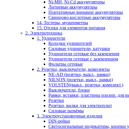
Ni-MH, Ni-Cd аккумуляторы
Литиевые аккумуляторы
Портативные внешние аккумуляторы
Свинцово-кислотные аккумуляторы
14. Тестеры, мультиметры
15. Отсеки для элементов питания
2. Электротехника
1. Удлинители
Колодки удлинителей
Силовые удлинители, катушки
Удлинители сетевые без заземления
Удлинители сетевые с заземлением
Фильтры сетевые
2. Розетки, выключатели, комплекты
NE-AD (розетки, выкл., рамки)
NILSON (розетки, выкл., рамки)
VOLSTEN(выкл., розетки, комплект.)
Выключатели, блоки
Рамки, вставки, пластины изолир. для вы
Розетки
Розетки, вилки для электроплит
Силовые разъёмы
3. Электроустановочные изделия
DIN-рейки
Светосигнальные индикаторы, кнопки у