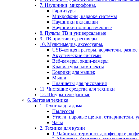
7. Наушники, микрофоны.
Гарнитуры
Микрофоны, караоке-системы
Наушники вкладыши
Наушники полноразмерные
8. Пульты ТВ и универсальные
9. ТВ приставки, ресиверы
10. Мультимедиа, аксессуары.
USB-концентраторы, держатели, разное
Акустические системы
Веб-камеры, экшн-камеры
Клавиатуры, комплекты
Коврики для мышек
Мыши
Планшеты для рисования
11. Чистящие средства для техники
12. Шнуры телефонные
6. Бытовая техника
1. Техника для дома
Пылесосы
Утюги, паровые щетки, отпариватели, у
Часы
2. Техника для кухни
1. Чайники, термопоты, кофеварки, коф