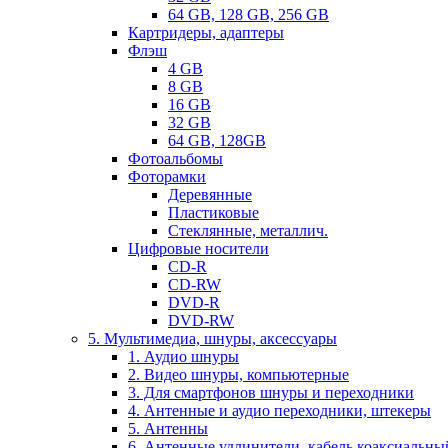
64 GB, 128 GB, 256 GB
Картридеры, адаптеры
Флэш
4 GB
8 GB
16 GB
32 GB
64 GB, 128GB
Фотоальбомы
Фоторамки
Деревянные
Пластиковые
Стеклянные, металлич.
Цифровые носители
CD-R
CD-RW
DVD-R
DVD-RW
5. Мультимедиа, шнуры, аксессуары
1. Аудио шнуры
2. Видео шнуры, компьютерные
3. Для смартфонов шнуры и переходники
4. Антенные и аудио переходники, штекеры
5. Антенны
6. Антенные удлинители, кабель коаксиальны