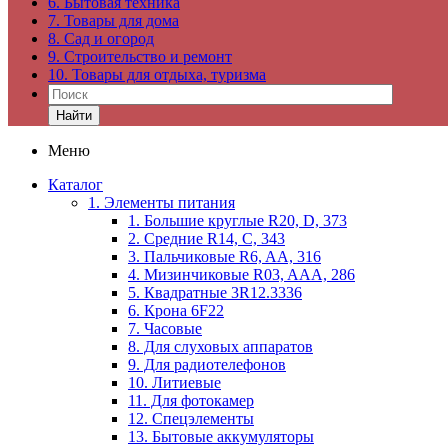
6. Бытовая техника
7. Товары для дома
8. Сад и огород
9. Строительство и ремонт
10. Товары для отдыха, туризма
Найти
Меню
Каталог
1. Элементы питания
1. Большие круглые R20, D, 373
2. Средние R14, C, 343
3. Пальчиковые R6, AA, 316
4. Мизинчиковые R03, AAA, 286
5. Квадратные 3R12.3336
6. Крона 6F22
7. Часовые
8. Для слуховых аппаратов
9. Для радиотелефонов
10. Литиевые
11. Для фотокамер
12. Спецэлементы
13. Бытовые аккумуляторы