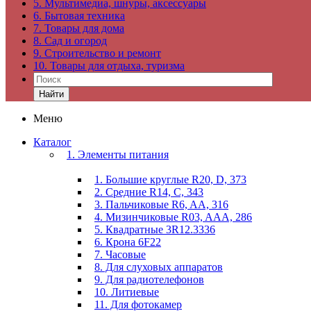
5. Мультимедиа, шнуры, аксессуары
6. Бытовая техника
7. Товары для дома
8. Сад и огород
9. Строительство и ремонт
10. Товары для отдыха, туризма
Найти
Меню
Каталог
1. Элементы питания
1. Большие круглые R20, D, 373
2. Средние R14, C, 343
3. Пальчиковые R6, AA, 316
4. Мизинчиковые R03, AAA, 286
5. Квадратные 3R12.3336
6. Крона 6F22
7. Часовые
8. Для слуховых аппаратов
9. Для радиотелефонов
10. Литиевые
11. Для фотокамер