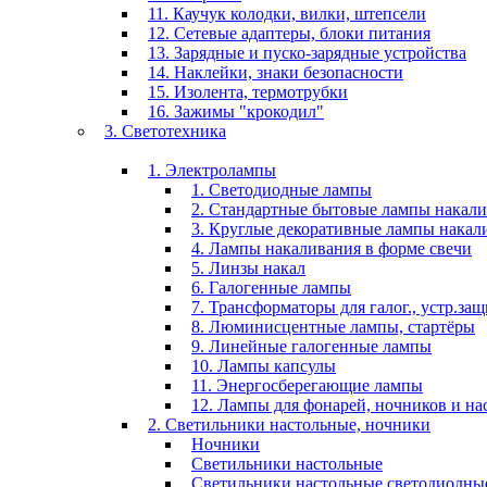
11. Каучук колодки, вилки, штепсели
12. Сетевые адаптеры, блоки питания
13. Зарядные и пуско-зарядные устройства
14. Наклейки, знаки безопасности
15. Изолента, термотрубки
16. Зажимы "крокодил"
3. Светотехника
1. Электролампы
1. Светодиодные лампы
2. Стандартные бытовые лампы накал
3. Круглые декоративные лампы накал
4. Лампы накаливания в форме свечи
5. Линзы накал
6. Галогенные лампы
7. Трансформаторы для галог., устр.за
8. Люминисцентные лампы, стартёры
9. Линейные галогенные лампы
10. Лампы капсулы
11. Энергосберегающие лампы
12. Лампы для фонарей, ночников и н
2. Светильники настольные, ночники
Ночники
Светильники настольные
Светильники настольные светодиодны