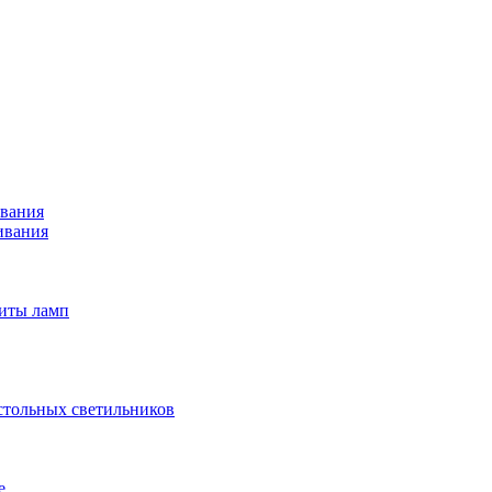
ивания
ивания
щиты ламп
астольных светильников
е