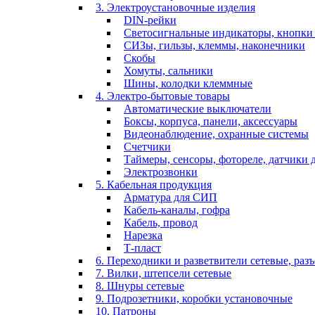
3. Электроустановочные изделия
DIN-рейки
Светосигнальные индикаторы, кнопки 
СИЗы, гильзы, клеммы, наконечники
Скобы
Хомуты, сальники
Шины, колодки клеммные
4. Электро-бытовые товары
Автоматические выключатели
Боксы, корпуса, панели, аксессуары
Видеонаблюдение, охранные системы
Счетчики
Таймеры, сенсоры, фотореле, датчики
Электрозвонки
5. Кабельная продукция
Арматура для СИП
Кабель-каналы, гофра
Кабель, провод
Нарезка
Т-пласт
6. Переходники и разветвители сетевые, раз
7. Вилки, штепсели сетевые
8. Шнуры сетевые
9. Подрозетники, коробки установочные
10. Патроны