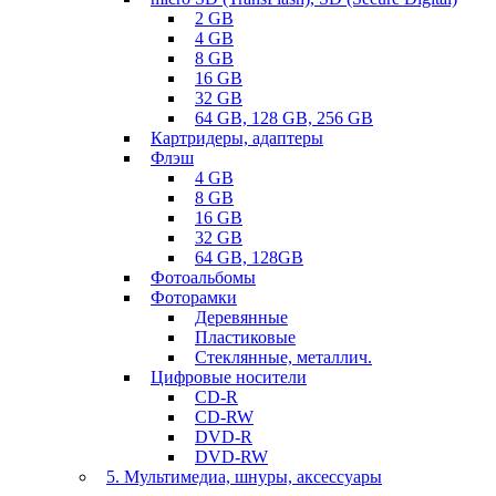
2 GB
4 GB
8 GB
16 GB
32 GB
64 GB, 128 GB, 256 GB
Картридеры, адаптеры
Флэш
4 GB
8 GB
16 GB
32 GB
64 GB, 128GB
Фотоальбомы
Фоторамки
Деревянные
Пластиковые
Стеклянные, металлич.
Цифровые носители
CD-R
CD-RW
DVD-R
DVD-RW
5. Мультимедиа, шнуры, аксессуары