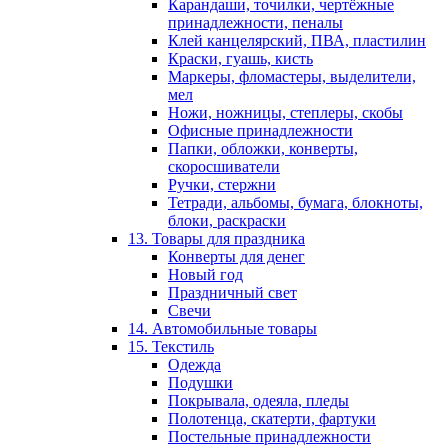
Карандаши, точилки, чертёжные
принадлежности, пеналы
Клей канцелярский, ПВА, пластилин
Краски, гуашь, кисть
Маркеры, фломастеры, выделители,
мел
Ножи, ножницы, степлеры, скобы
Офисные принадлежности
Папки, обложки, конверты,
скоросшиватели
Ручки, стержни
Тетради, альбомы, бумага, блокноты,
блоки, раскраски
13. Товары для праздника
Конверты для денег
Новый год
Праздничный свет
Свечи
14. Автомобильные товары
15. Текстиль
Одежда
Подушки
Покрывала, одеяла, пледы
Полотенца, скатерти, фартуки
Постельные принадлежности