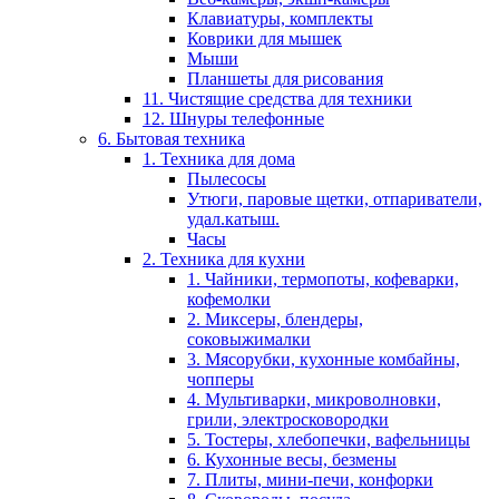
Клавиатуры, комплекты
Коврики для мышек
Мыши
Планшеты для рисования
11. Чистящие средства для техники
12. Шнуры телефонные
6. Бытовая техника
1. Техника для дома
Пылесосы
Утюги, паровые щетки, отпариватели,
удал.катыш.
Часы
2. Техника для кухни
1. Чайники, термопоты, кофеварки,
кофемолки
2. Миксеры, блендеры,
соковыжималки
3. Мясорубки, кухонные комбайны,
чопперы
4. Мультиварки, микроволновки,
грили, электросковородки
5. Тостеры, хлебопечки, вафельницы
6. Кухонные весы, безмены
7. Плиты, мини-печи, конфорки