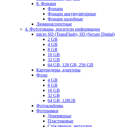
8. Фонари
Фонари
Фонари аккумуляторные
Фонари налобные
Люминисцентные
4. Фототовары, носители информации
micro SD (TransFlash), SD (Secure Digital)
2 GB
4 GB
8 GB
16 GB
32 GB
64 GB, 128 GB, 256 GB
Картридеры, адаптеры
Флэш
4 GB
8 GB
16 GB
32 GB
64 GB, 128GB
Фотоальбомы
Фоторамки
Деревянные
Пластиковые
Стеклянные, металлич.