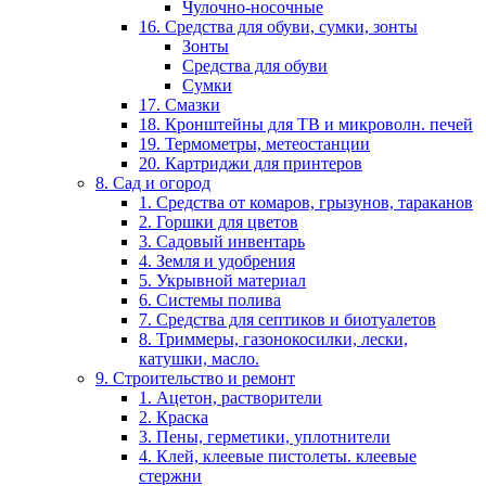
Чулочно-носочные
16. Средства для обуви, сумки, зонты
Зонты
Средства для обуви
Сумки
17. Смазки
18. Кронштейны для ТВ и микроволн. печей
19. Термометры, метеостанции
20. Картриджи для принтеров
8. Сад и огород
1. Средства от комаров, грызунов, тараканов
2. Горшки для цветов
3. Садовый инвентарь
4. Земля и удобрения
5. Укрывной материал
6. Системы полива
7. Средства для септиков и биотуалетов
8. Триммеры, газонокосилки, лески,
катушки, масло.
9. Строительство и ремонт
1. Ацетон, растворители
2. Краска
3. Пены, герметики, уплотнители
4. Клей, клеевые пистолеты. клеевые
стержни