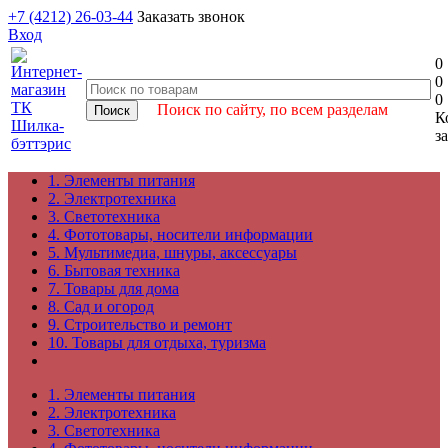
+7 (4212) 26-03-44
Заказать звонок
Вход
0
0
0
Поиск по сайту, по всем разделам
К
з
1. Элементы питания
2. Электротехника
3. Светотехника
4. Фототовары, носители информации
5. Мультимедиа, шнуры, аксессуары
6. Бытовая техника
7. Товары для дома
8. Сад и огород
9. Строительство и ремонт
10. Товары для отдыха, туризма
1. Элементы питания
2. Электротехника
3. Светотехника