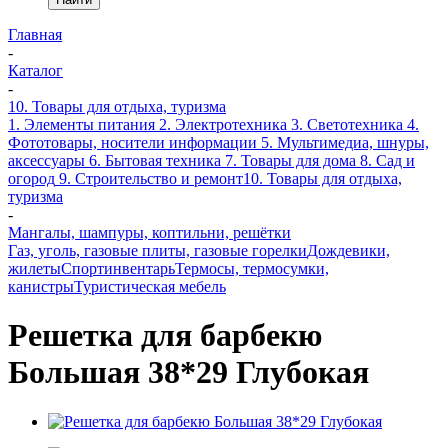
Главная
-
Каталог
-
10. Товары для отдыха, туризма
1. Элементы питания
2. Электротехника
3. Светотехника
4.
Фототовары, носители информации
5. Мультимедиа, шнуры,
аксессуары
6. Бытовая техника
7. Товары для дома
8. Сад и
огород
9. Строительство и ремонт
10. Товары для отдыха,
туризма
-
Мангалы, шампуры, коптильни, решётки
Газ, уголь, газовые плиты, газовые горелки
Дождевики,
жилеты
Спортинвентарь
Термосы, термосумки,
канистры
Туристическая мебель
Решетка для барбекю
Большая 38*29 Глубокая