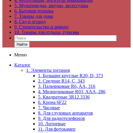
4. Фототовары, носители информации
5. Мультимедиа, шнуры, аксессуары
6. Бытовая техника
7. Товары для дома
8. Сад и огород
9. Строительство и ремонт
10. Товары для отдыха, туризма
Найти
Меню
Каталог
1. Элементы питания
1. Большие круглые R20, D, 373
2. Средние R14, C, 343
3. Пальчиковые R6, AA, 316
4. Мизинчиковые R03, AAA, 286
5. Квадратные 3R12.3336
6. Крона 6F22
7. Часовые
8. Для слуховых аппаратов
9. Для радиотелефонов
10. Литиевые
11. Для фотокамер