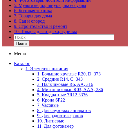
4. Фототовары, носители информации
5. Мультимедиа, шнуры, аксессуары
6. Бытовая техника
7. Товары для дома
8. Сад и огород
9. Строительство и ремонт
10. Товары для отдыха, туризма
Найти
Меню
Каталог
1. Элементы питания
1. Большие круглые R20, D, 373
2. Средние R14, C, 343
3. Пальчиковые R6, AA, 316
4. Мизинчиковые R03, AAA, 286
5. Квадратные 3R12.3336
6. Крона 6F22
7. Часовые
8. Для слуховых аппаратов
9. Для радиотелефонов
10. Литиевые
11. Для фотокамер