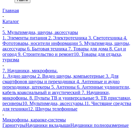
Главная
-
Каталог
-
5. Мультимедиа, шнуры, аксессуары
1. Элементы питания
2. Электротехника
3. Светотехника
4.
Фототовары, носители информации
5. Мультимедиа, шнуры,
аксессуары
6. Бытовая техника
7. Товары для дома
8. Сад и
огород
9. Строительство и ремонт
10. Товары для отдыха,
туризма
-
7. Наушники, микрофоны.
1. Аудио шнуры
2. Видео шнуры, компьютерные
3. Для
смартфонов шнуры и переходники
4. Антенные и аудио
переходники, штекеры
5. Антенны
6. Антенные удлинители,
кабель коаксиальный и акустический
7. Наушники,
микрофоны.
8. Пульты ТВ и универсальные
9. ТВ приставки,
ресиверы
10. Мультимедиа, аксессуары.
11. Чистящие средства
для техники
12. Шнуры телефонные
-
Микрофоны, караоке-системы
Гарнитуры
Наушники вкладыши
Наушники полноразмерные