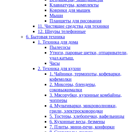
Клавиатуры, комплекты
Коврики для мышек
Мыши
Планшеты для рисования
11. Чистящие средства для техники
12. Шнуры телефонные
6. Бытовая техника
1. Техника для дома
Пылесосы
Утюги, паровые щетки, отпариватели,
удал.катыш.
Часы
2. Техника для кухни
1. Чайники, термопоты, кофеварки,
кофемолки
2. Миксеры, блендеры,
соковыжималки
3. Мясорубки, кухонные комбайны,
чопперы
4. Мультиварки, микроволновки,
грили, электросковородки
5. Тостеры, хлебопечки, вафельницы
6. Кухонные весы, безмены
7. Плиты, мини-печи, конфорки