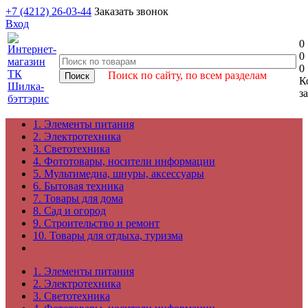
+7 (4212) 26-03-44
Заказать звонок
Вход
0
0
0
Поиск по сайту, по всем разделам
К
з
1. Элементы питания
2. Электротехника
3. Светотехника
4. Фототовары, носители информации
5. Мультимедиа, шнуры, аксессуары
6. Бытовая техника
7. Товары для дома
8. Сад и огород
9. Строительство и ремонт
10. Товары для отдыха, туризма
1. Элементы питания
2. Электротехника
3. Светотехника