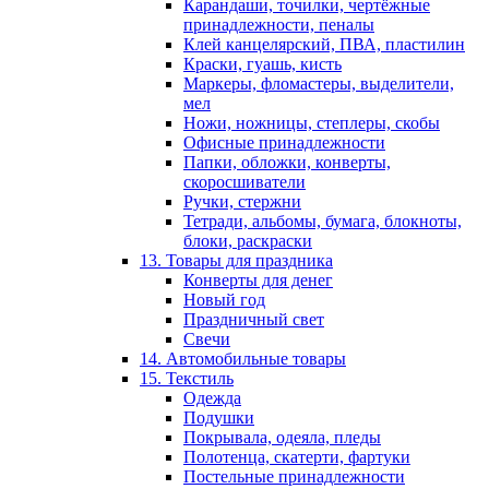
Карандаши, точилки, чертёжные
принадлежности, пеналы
Клей канцелярский, ПВА, пластилин
Краски, гуашь, кисть
Маркеры, фломастеры, выделители,
мел
Ножи, ножницы, степлеры, скобы
Офисные принадлежности
Папки, обложки, конверты,
скоросшиватели
Ручки, стержни
Тетради, альбомы, бумага, блокноты,
блоки, раскраски
13. Товары для праздника
Конверты для денег
Новый год
Праздничный свет
Свечи
14. Автомобильные товары
15. Текстиль
Одежда
Подушки
Покрывала, одеяла, пледы
Полотенца, скатерти, фартуки
Постельные принадлежности