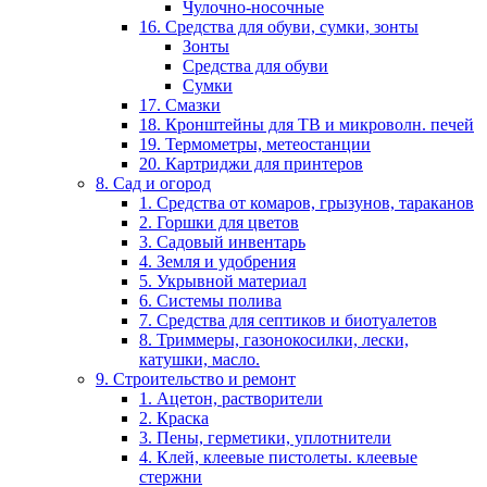
Чулочно-носочные
16. Средства для обуви, сумки, зонты
Зонты
Средства для обуви
Сумки
17. Смазки
18. Кронштейны для ТВ и микроволн. печей
19. Термометры, метеостанции
20. Картриджи для принтеров
8. Сад и огород
1. Средства от комаров, грызунов, тараканов
2. Горшки для цветов
3. Садовый инвентарь
4. Земля и удобрения
5. Укрывной материал
6. Системы полива
7. Средства для септиков и биотуалетов
8. Триммеры, газонокосилки, лески,
катушки, масло.
9. Строительство и ремонт
1. Ацетон, растворители
2. Краска
3. Пены, герметики, уплотнители
4. Клей, клеевые пистолеты. клеевые
стержни