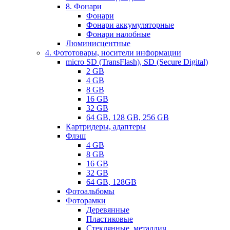
8. Фонари
Фонари
Фонари аккумуляторные
Фонари налобные
Люминисцентные
4. Фототовары, носители информации
micro SD (TransFlash), SD (Secure Digital)
2 GB
4 GB
8 GB
16 GB
32 GB
64 GB, 128 GB, 256 GB
Картридеры, адаптеры
Флэш
4 GB
8 GB
16 GB
32 GB
64 GB, 128GB
Фотоальбомы
Фоторамки
Деревянные
Пластиковые
Стеклянные, металлич.