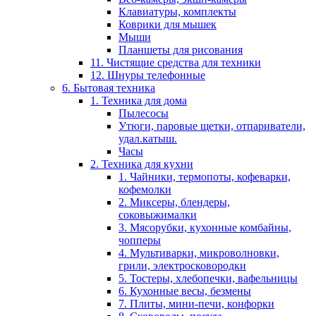
Клавиатуры, комплекты
Коврики для мышек
Мыши
Планшеты для рисования
11. Чистящие средства для техники
12. Шнуры телефонные
6. Бытовая техника
1. Техника для дома
Пылесосы
Утюги, паровые щетки, отпариватели,
удал.катыш.
Часы
2. Техника для кухни
1. Чайники, термопоты, кофеварки,
кофемолки
2. Миксеры, блендеры,
соковыжималки
3. Мясорубки, кухонные комбайны,
чопперы
4. Мультиварки, микроволновки,
грили, электросковородки
5. Тостеры, хлебопечки, вафельницы
6. Кухонные весы, безмены
7. Плиты, мини-печи, конфорки