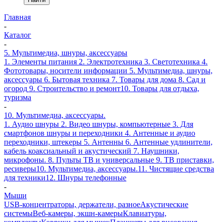
Главная
-
Каталог
-
5. Мультимедиа, шнуры, аксессуары
1. Элементы питания
2. Электротехника
3. Светотехника
4.
Фототовары, носители информации
5. Мультимедиа, шнуры,
аксессуары
6. Бытовая техника
7. Товары для дома
8. Сад и
огород
9. Строительство и ремонт
10. Товары для отдыха,
туризма
-
10. Мультимедиа, аксессуары.
1. Аудио шнуры
2. Видео шнуры, компьютерные
3. Для
смартфонов шнуры и переходники
4. Антенные и аудио
переходники, штекеры
5. Антенны
6. Антенные удлинители,
кабель коаксиальный и акустический
7. Наушники,
микрофоны.
8. Пульты ТВ и универсальные
9. ТВ приставки,
ресиверы
10. Мультимедиа, аксессуары.
11. Чистящие средства
для техники
12. Шнуры телефонные
-
Мыши
USB-концентраторы, держатели, разное
Акустические
системы
Веб-камеры, экшн-камеры
Клавиатуры,