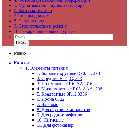
4. Фототовары, носители информации
5. Мультимедиа, шнуры, аксессуары
6. Бытовая техника
7. Товары для дома
8. Сад и огород
9. Строительство и ремонт
10. Товары для отдыха, туризма
Найти
Меню
Каталог
1. Элементы питания
1. Большие круглые R20, D, 373
2. Средние R14, C, 343
3. Пальчиковые R6, AA, 316
4. Мизинчиковые R03, AAA, 286
5. Квадратные 3R12.3336
6. Крона 6F22
7. Часовые
8. Для слуховых аппаратов
9. Для радиотелефонов
10. Литиевые
11. Для фотокамер