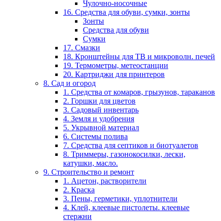
Чулочно-носочные
16. Средства для обуви, сумки, зонты
Зонты
Средства для обуви
Сумки
17. Смазки
18. Кронштейны для ТВ и микроволн. печей
19. Термометры, метеостанции
20. Картриджи для принтеров
8. Сад и огород
1. Средства от комаров, грызунов, тараканов
2. Горшки для цветов
3. Садовый инвентарь
4. Земля и удобрения
5. Укрывной материал
6. Системы полива
7. Средства для септиков и биотуалетов
8. Триммеры, газонокосилки, лески,
катушки, масло.
9. Строительство и ремонт
1. Ацетон, растворители
2. Краска
3. Пены, герметики, уплотнители
4. Клей, клеевые пистолеты. клеевые
стержни