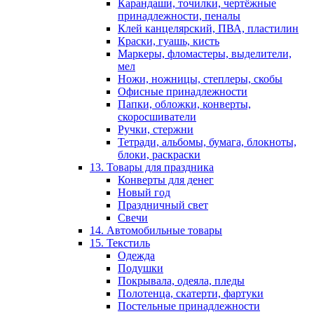
Карандаши, точилки, чертёжные
принадлежности, пеналы
Клей канцелярский, ПВА, пластилин
Краски, гуашь, кисть
Маркеры, фломастеры, выделители,
мел
Ножи, ножницы, степлеры, скобы
Офисные принадлежности
Папки, обложки, конверты,
скоросшиватели
Ручки, стержни
Тетради, альбомы, бумага, блокноты,
блоки, раскраски
13. Товары для праздника
Конверты для денег
Новый год
Праздничный свет
Свечи
14. Автомобильные товары
15. Текстиль
Одежда
Подушки
Покрывала, одеяла, пледы
Полотенца, скатерти, фартуки
Постельные принадлежности