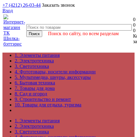
+7 (4212) 26-03-44
Заказать звонок
Вход
0
0
0
Поиск по сайту, по всем разделам
К
з
1. Элементы питания
2. Электротехника
3. Светотехника
4. Фототовары, носители информации
5. Мультимедиа, шнуры, аксессуары
6. Бытовая техника
7. Товары для дома
8. Сад и огород
9. Строительство и ремонт
10. Товары для отдыха, туризма
1. Элементы питания
2. Электротехника
3. Светотехника