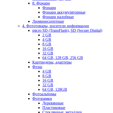
8. Фонари
Фонари
Фонари аккумуляторные
Фонари налобные
Люминисцентные
4. Фототовары, носители информации
micro SD (TransFlash), SD (Secure Digital)
2 GB
4 GB
8 GB
16 GB
32 GB
64 GB, 128 GB, 256 GB
Картридеры, адаптеры
Флэш
4 GB
8 GB
16 GB
32 GB
64 GB, 128GB
Фотоальбомы
Фоторамки
Деревянные
Пластиковые
Стеклянные, металлич.