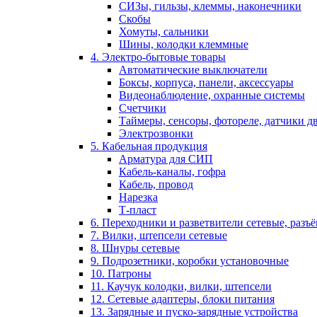
СИЗы, гильзы, клеммы, наконечники
Скобы
Хомуты, сальники
Шины, колодки клеммные
4. Электро-бытовые товары
Автоматические выключатели
Боксы, корпуса, панели, аксессуары
Видеонаблюдение, охранные системы
Счетчики
Таймеры, сенсоры, фотореле, датчики 
Электрозвонки
5. Кабельная продукция
Арматура для СИП
Кабель-каналы, гофра
Кабель, провод
Нарезка
Т-пласт
6. Переходники и разветвители сетевые, разъ
7. Вилки, штепсели сетевые
8. Шнуры сетевые
9. Подрозетники, коробки установочные
10. Патроны
11. Каучук колодки, вилки, штепсели
12. Сетевые адаптеры, блоки питания
13. Зарядные и пуско-зарядные устройства