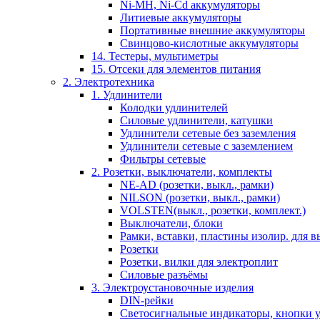
Ni-MH, Ni-Cd аккумуляторы
Литиевые аккумуляторы
Портативные внешние аккумуляторы
Свинцово-кислотные аккумуляторы
14. Тестеры, мультиметры
15. Отсеки для элементов питания
2. Электротехника
1. Удлинители
Колодки удлинителей
Силовые удлинители, катушки
Удлинители сетевые без заземления
Удлинители сетевые с заземлением
Фильтры сетевые
2. Розетки, выключатели, комплекты
NE-AD (розетки, выкл., рамки)
NILSON (розетки, выкл., рамки)
VOLSTEN(выкл., розетки, комплект.)
Выключатели, блоки
Рамки, вставки, пластины изолир. для вы
Розетки
Розетки, вилки для электроплит
Силовые разъёмы
3. Электроустановочные изделия
DIN-рейки
Светосигнальные индикаторы, кнопки у