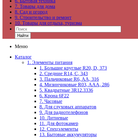
6. Бытовая техника
7. Товары для дома
8. Сад и огород
9. Строительство и ремонт
10. Товары для отдыха, туризма
Найти
Меню
Каталог
1. Элементы питания
1. Большие круглые R20, D, 373
2. Средние R14, C, 343
3. Пальчиковые R6, AA, 316
4. Мизинчиковые R03, AAA, 286
5. Квадратные 3R12.3336
6. Крона 6F22
7. Часовые
8. Для слуховых аппаратов
9. Для радиотелефонов
10. Литиевые
11. Для фотокамер
12. Спецэлементы
13. Бытовые аккумуляторы