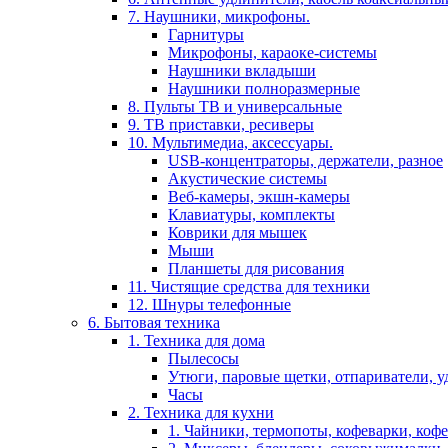
7. Наушники, микрофоны.
Гарнитуры
Микрофоны, караоке-системы
Наушники вкладыши
Наушники полноразмерные
8. Пульты ТВ и универсальные
9. ТВ приставки, ресиверы
10. Мультимедиа, аксессуары.
USB-концентраторы, держатели, разное
Акустические системы
Веб-камеры, экшн-камеры
Клавиатуры, комплекты
Коврики для мышек
Мыши
Планшеты для рисования
11. Чистящие средства для техники
12. Шнуры телефонные
6. Бытовая техника
1. Техника для дома
Пылесосы
Утюги, паровые щетки, отпариватели, у
Часы
2. Техника для кухни
1. Чайники, термопоты, кофеварки, коф