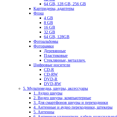
64 GB, 128 GB, 256 GB
Картридеры, адаптеры
Флэш
4 GB
8 GB
16 GB
32 GB
64 GB, 128GB
Фотоальбомы
Фоторамки
Деревянные
Пластиковые
Стеклянные, металлич.
Цифровые носители
CD-R
CD-RW
DVD-R
DVD-RW
5. Мультимедиа, шнуры, аксессуары
1. Аудио шнуры
2. Видео шнуры, компьютерные
3. Для смартфонов шнуры и переходники
4. Антенные и аудио переходники, штекеры
5. Антенны
6. Антенные удлинители, кабель коаксиальны