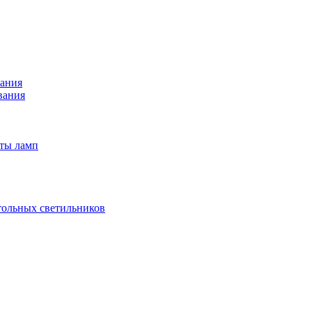
вания
вания
иты ламп
тольных светильников