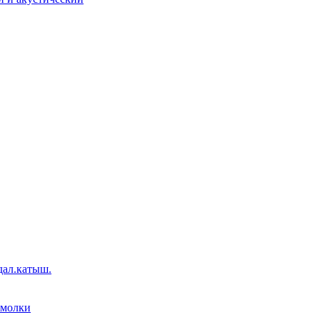
дал.катыш.
емолки