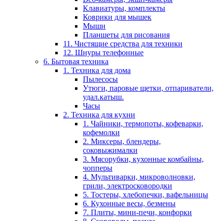
Клавиатуры, комплекты
Коврики для мышек
Мыши
Планшеты для рисования
11. Чистящие средства для техники
12. Шнуры телефонные
6. Бытовая техника
1. Техника для дома
Пылесосы
Утюги, паровые щетки, отпариватели,
удал.катыш.
Часы
2. Техника для кухни
1. Чайники, термопоты, кофеварки,
кофемолки
2. Миксеры, блендеры,
соковыжималки
3. Мясорубки, кухонные комбайны,
чопперы
4. Мультиварки, микроволновки,
грили, электросковородки
5. Тостеры, хлебопечки, вафельницы
6. Кухонные весы, безмены
7. Плиты, мини-печи, конфорки