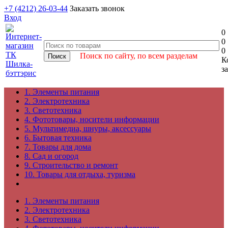
+7 (4212) 26-03-44
Заказать звонок
Вход
0
0
0
Поиск по сайту, по всем разделам
К
з
1. Элементы питания
2. Электротехника
3. Светотехника
4. Фототовары, носители информации
5. Мультимедиа, шнуры, аксессуары
6. Бытовая техника
7. Товары для дома
8. Сад и огород
9. Строительство и ремонт
10. Товары для отдыха, туризма
1. Элементы питания
2. Электротехника
3. Светотехника