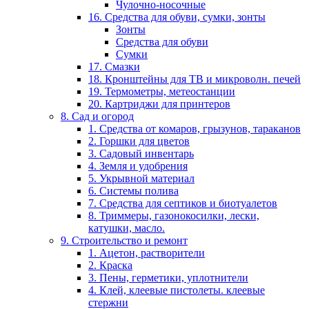
Чулочно-носочные
16. Средства для обуви, сумки, зонты
Зонты
Средства для обуви
Сумки
17. Смазки
18. Кронштейны для ТВ и микроволн. печей
19. Термометры, метеостанции
20. Картриджи для принтеров
8. Сад и огород
1. Средства от комаров, грызунов, тараканов
2. Горшки для цветов
3. Садовый инвентарь
4. Земля и удобрения
5. Укрывной материал
6. Системы полива
7. Средства для септиков и биотуалетов
8. Триммеры, газонокосилки, лески,
катушки, масло.
9. Строительство и ремонт
1. Ацетон, растворители
2. Краска
3. Пены, герметики, уплотнители
4. Клей, клеевые пистолеты. клеевые
стержни