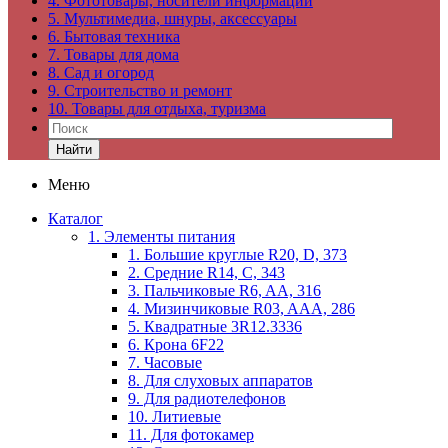
4. Фототовары, носители информации
5. Мультимедиа, шнуры, аксессуары
6. Бытовая техника
7. Товары для дома
8. Сад и огород
9. Строительство и ремонт
10. Товары для отдыха, туризма
Найти
Меню
Каталог
1. Элементы питания
1. Большие круглые R20, D, 373
2. Средние R14, C, 343
3. Пальчиковые R6, AA, 316
4. Мизинчиковые R03, AAA, 286
5. Квадратные 3R12.3336
6. Крона 6F22
7. Часовые
8. Для слуховых аппаратов
9. Для радиотелефонов
10. Литиевые
11. Для фотокамер