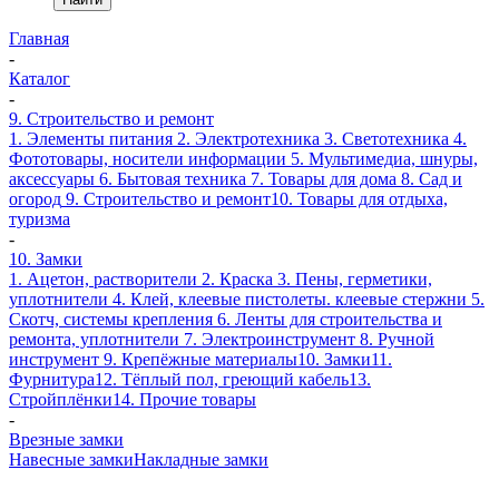
Главная
-
Каталог
-
9. Строительство и ремонт
1. Элементы питания
2. Электротехника
3. Светотехника
4.
Фототовары, носители информации
5. Мультимедиа, шнуры,
аксессуары
6. Бытовая техника
7. Товары для дома
8. Сад и
огород
9. Строительство и ремонт
10. Товары для отдыха,
туризма
-
10. Замки
1. Ацетон, растворители
2. Краска
3. Пены, герметики,
уплотнители
4. Клей, клеевые пистолеты. клеевые стержни
5.
Скотч, системы крепления
6. Ленты для строительства и
ремонта, уплотнители
7. Электроинструмент
8. Ручной
инструмент
9. Крепёжные материалы
10. Замки
11.
Фурнитура
12. Тёплый пол, греющий кабель
13.
Стройплёнки
14. Прочие товары
-
Врезные замки
Навесные замки
Накладные замки