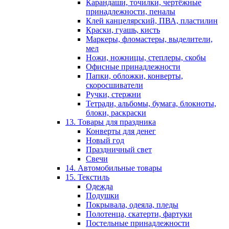
Карандаши, точилки, чертёжные
принадлежности, пеналы
Клей канцелярский, ПВА, пластилин
Краски, гуашь, кисть
Маркеры, фломастеры, выделители,
мел
Ножи, ножницы, степлеры, скобы
Офисные принадлежности
Папки, обложки, конверты,
скоросшиватели
Ручки, стержни
Тетради, альбомы, бумага, блокноты,
блоки, раскраски
13. Товары для праздника
Конверты для денег
Новый год
Праздничный свет
Свечи
14. Автомобильные товары
15. Текстиль
Одежда
Подушки
Покрывала, одеяла, пледы
Полотенца, скатерти, фартуки
Постельные принадлежности