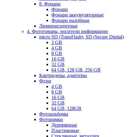
8. Фонари
Фонари
Фонари аккумуляторные
Фонари налобные
Люминисцентные
4. Фототовары, носители информации
micro SD (TransFlash), SD (Secure Digital)
2 GB
4 GB
8 GB
16 GB
32 GB
64 GB, 128 GB, 256 GB
Картридеры, адаптеры
Флэш
4 GB
8 GB
16 GB
32 GB
64 GB, 128GB
Фотоальбомы
Фоторамки
Деревянные
Пластиковые
Стеклянные, металлич.