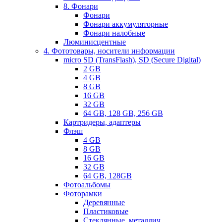
8. Фонари
Фонари
Фонари аккумуляторные
Фонари налобные
Люминисцентные
4. Фототовары, носители информации
micro SD (TransFlash), SD (Secure Digital)
2 GB
4 GB
8 GB
16 GB
32 GB
64 GB, 128 GB, 256 GB
Картридеры, адаптеры
Флэш
4 GB
8 GB
16 GB
32 GB
64 GB, 128GB
Фотоальбомы
Фоторамки
Деревянные
Пластиковые
Стеклянные, металлич.