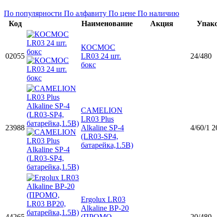
По популярности
По алфавиту
По цене
По наличию
Код
Наименование
Акция
Упак
КОСМОС
02055
LR03 24 шт.
24/480
бокс
CAMELION
LR03 Plus
23988
Alkaline SP-4
4/60/1 2
(LR03-SP4,
батарейка,1.5В)
Ergolux LR03
Alkaline BP-20
44265
(ПРОМО,
20/480