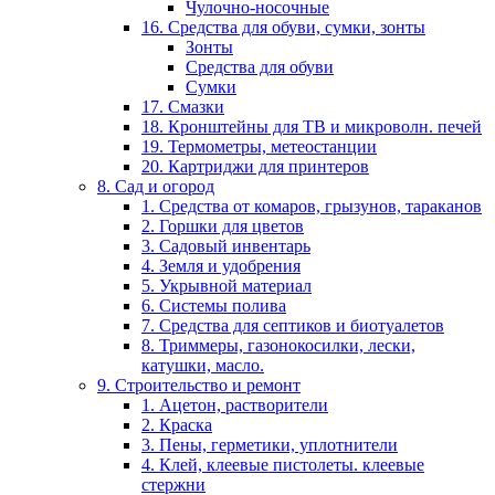
Чулочно-носочные
16. Средства для обуви, сумки, зонты
Зонты
Средства для обуви
Сумки
17. Смазки
18. Кронштейны для ТВ и микроволн. печей
19. Термометры, метеостанции
20. Картриджи для принтеров
8. Сад и огород
1. Средства от комаров, грызунов, тараканов
2. Горшки для цветов
3. Садовый инвентарь
4. Земля и удобрения
5. Укрывной материал
6. Системы полива
7. Средства для септиков и биотуалетов
8. Триммеры, газонокосилки, лески,
катушки, масло.
9. Строительство и ремонт
1. Ацетон, растворители
2. Краска
3. Пены, герметики, уплотнители
4. Клей, клеевые пистолеты. клеевые
стержни