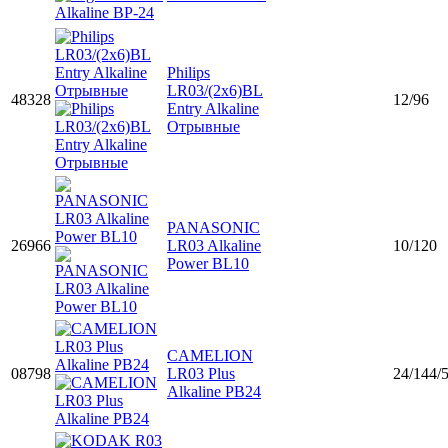
Philips
LR03/(2x6)BL
48328
12/96
Entry Alkaline
Отрывные
PANASONIC
26966
LR03 Alkaline
10/120
Power BL10
CAMELION
08798
LR03 Plus
24/144/
Alkaline PB24