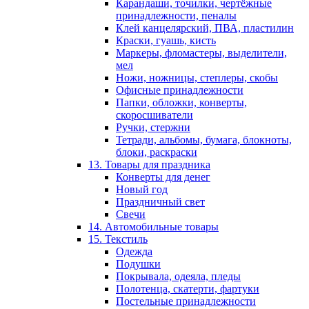
Карандаши, точилки, чертёжные
принадлежности, пеналы
Клей канцелярский, ПВА, пластилин
Краски, гуашь, кисть
Маркеры, фломастеры, выделители,
мел
Ножи, ножницы, степлеры, скобы
Офисные принадлежности
Папки, обложки, конверты,
скоросшиватели
Ручки, стержни
Тетради, альбомы, бумага, блокноты,
блоки, раскраски
13. Товары для праздника
Конверты для денег
Новый год
Праздничный свет
Свечи
14. Автомобильные товары
15. Текстиль
Одежда
Подушки
Покрывала, одеяла, пледы
Полотенца, скатерти, фартуки
Постельные принадлежности