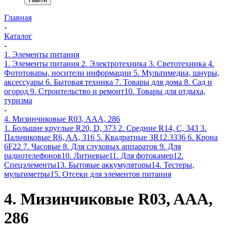
Главная
-
Каталог
-
1. Элементы питания
1. Элементы питания
2. Электротехника
3. Светотехника
4.
Фототовары, носители информации
5. Мультимедиа, шнуры,
аксессуары
6. Бытовая техника
7. Товары для дома
8. Сад и
огород
9. Строительство и ремонт
10. Товары для отдыха,
туризма
-
4. Мизинчиковые R03, AAA, 286
1. Большие круглые R20, D, 373
2. Средние R14, C, 343
3.
Пальчиковые R6, AA, 316
5. Квадратные 3R12.3336
6. Крона
6F22
7. Часовые
8. Для слуховых аппаратов
9. Для
радиотелефонов
10. Литиевые
11. Для фотокамер
12.
Спецэлементы
13. Бытовые аккумуляторы
14. Тестеры,
мультиметры
15. Отсеки для элементов питания
4. Мизинчиковые R03, AAA,
286