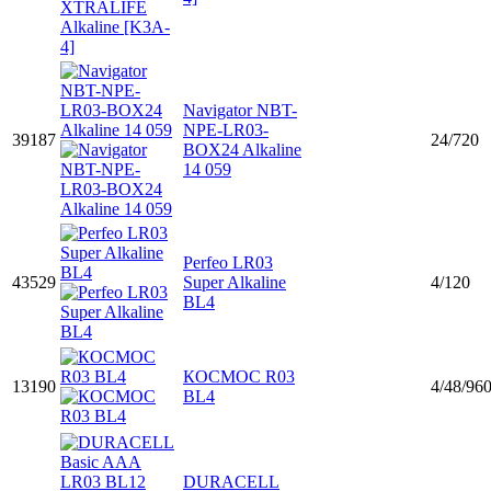
Navigator NBT-
NPE-LR03-
39187
24/720
BOX24 Alkaline
14 059
Perfeo LR03
43529
Super Alkaline
4/120
BL4
КОСМОС R03
13190
4/48/96
BL4
DURACELL