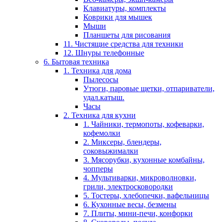
Клавиатуры, комплекты
Коврики для мышек
Мыши
Планшеты для рисования
11. Чистящие средства для техники
12. Шнуры телефонные
6. Бытовая техника
1. Техника для дома
Пылесосы
Утюги, паровые щетки, отпариватели,
удал.катыш.
Часы
2. Техника для кухни
1. Чайники, термопоты, кофеварки,
кофемолки
2. Миксеры, блендеры,
соковыжималки
3. Мясорубки, кухонные комбайны,
чопперы
4. Мультиварки, микроволновки,
грили, электросковородки
5. Тостеры, хлебопечки, вафельницы
6. Кухонные весы, безмены
7. Плиты, мини-печи, конфорки