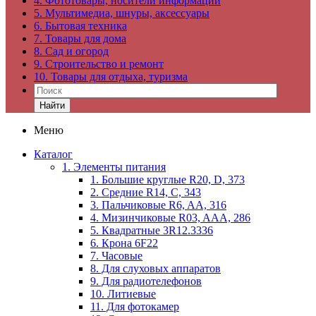
4. Фототовары, носители информации
5. Мультимедиа, шнуры, аксессуары
6. Бытовая техника
7. Товары для дома
8. Сад и огород
9. Строительство и ремонт
10. Товары для отдыха, туризма
Найти
Меню
Каталог
1. Элементы питания
1. Большие круглые R20, D, 373
2. Средние R14, C, 343
3. Пальчиковые R6, AA, 316
4. Мизинчиковые R03, AAA, 286
5. Квадратные 3R12.3336
6. Крона 6F22
7. Часовые
8. Для слуховых аппаратов
9. Для радиотелефонов
10. Литиевые
11. Для фотокамер