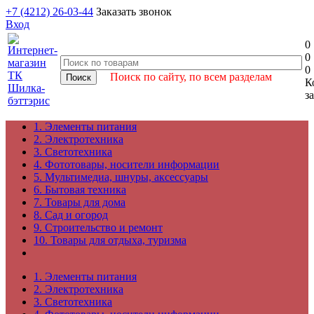
+7 (4212) 26-03-44
Заказать звонок
Вход
0
0
0
Поиск по сайту, по всем разделам
К
з
1. Элементы питания
2. Электротехника
3. Светотехника
4. Фототовары, носители информации
5. Мультимедиа, шнуры, аксессуары
6. Бытовая техника
7. Товары для дома
8. Сад и огород
9. Строительство и ремонт
10. Товары для отдыха, туризма
1. Элементы питания
2. Электротехника
3. Светотехника