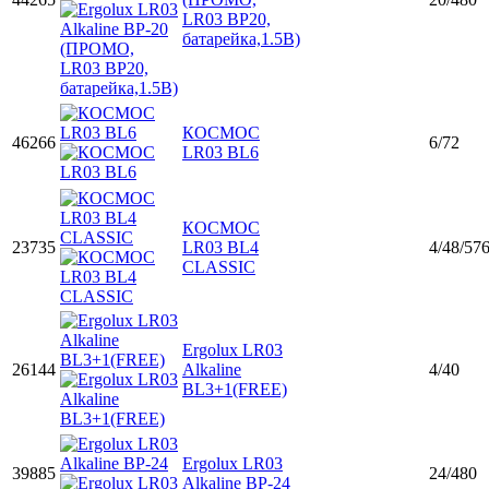
LR03 BP20,
батарейка,1.5В)
КОСМОС
46266
6/72
LR03 BL6
КОСМОС
23735
LR03 BL4
4/48/57
CLASSIC
Ergolux LR03
26144
Alkaline
4/40
BL3+1(FREE)
Ergolux LR03
39885
24/480
Alkaline BP-24