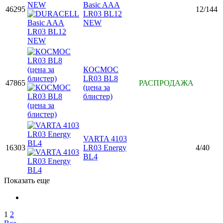
Basic AAA
46295
12/144
LR03 BL12
NEW
КОСМОС
LR03 BL8
47865
РАСПРОДАЖА
(цена за
блистер)
VARTA 4103
16303
LR03 Energy
4/40
BL4
Показать еще
1
2