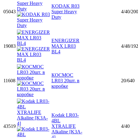
KODAK R03
05043
Super Heavy
4/40/20
Duty
ENERGIZER
19083
MAX LR03
4/48/192
BL4
КОСМОС
11608
LR03 20шт. в
20/640
коробке
Kodak LR03-
4BL
43519
XTRALIFE
4/40
Alkaline [K3A-
4]