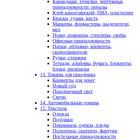
Карандаши, точилки, чертёжные
принадлежности, пеналы
Клей канцелярский, ПВА, пластилин
Краски, гуашь, кисть
Маркеры, фломастеры, выделители,
мел
Ножи, ножницы, степлеры, скобы
Офисные принадлежности
Папки, обложки, конверты,
скоросшиватели
Ручки, стержни
Тетради, альбомы, бумага, блокноты,
блоки, раскраски
13. Товары для праздника
Конверты для денег
Новый год
Праздничный свет
Свечи
14. Автомобильные товары
15. Текстиль
Одежда
Подушки
Покрывала, одеяла, пледы
Полотенца, скатерти, фартуки
Постельные принадлежности