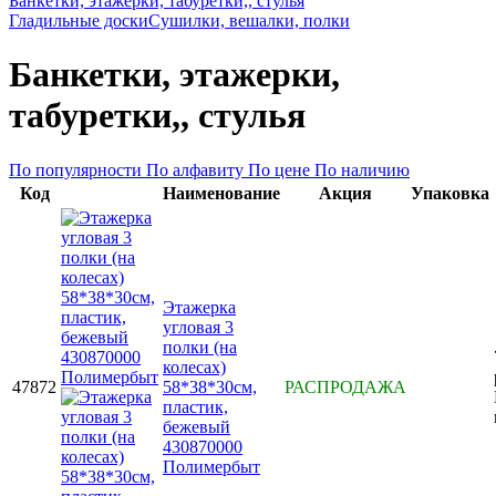
Банкетки, этажерки, табуретки,, стулья
Гладильные доски
Сушилки, вешалки, полки
Банкетки, этажерки,
табуретки,, стулья
По популярности
По алфавиту
По цене
По наличию
Код
Наименование
Акция
Упаковка
Этажерка
угловая 3
полки (на
колесах)
47872
58*38*30см,
РАСПРОДАЖА
пластик,
бежевый
430870000
Полимербыт