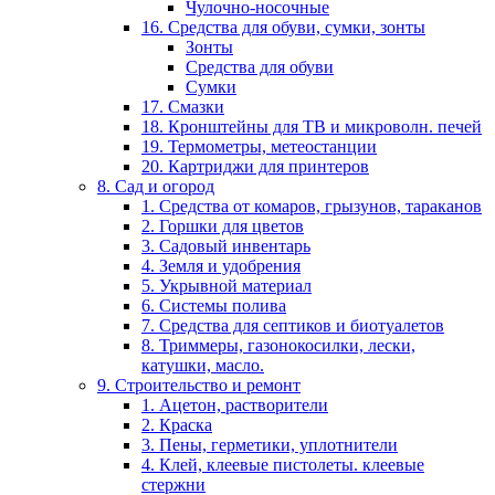
Чулочно-носочные
16. Средства для обуви, сумки, зонты
Зонты
Средства для обуви
Сумки
17. Смазки
18. Кронштейны для ТВ и микроволн. печей
19. Термометры, метеостанции
20. Картриджи для принтеров
8. Сад и огород
1. Средства от комаров, грызунов, тараканов
2. Горшки для цветов
3. Садовый инвентарь
4. Земля и удобрения
5. Укрывной материал
6. Системы полива
7. Средства для септиков и биотуалетов
8. Триммеры, газонокосилки, лески,
катушки, масло.
9. Строительство и ремонт
1. Ацетон, растворители
2. Краска
3. Пены, герметики, уплотнители
4. Клей, клеевые пистолеты. клеевые
стержни