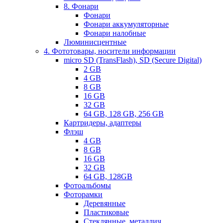
8. Фонари
Фонари
Фонари аккумуляторные
Фонари налобные
Люминисцентные
4. Фототовары, носители информации
micro SD (TransFlash), SD (Secure Digital)
2 GB
4 GB
8 GB
16 GB
32 GB
64 GB, 128 GB, 256 GB
Картридеры, адаптеры
Флэш
4 GB
8 GB
16 GB
32 GB
64 GB, 128GB
Фотоальбомы
Фоторамки
Деревянные
Пластиковые
Стеклянные, металлич.