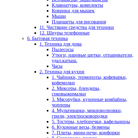
Клавиатуры, комплекты
Коврики для мышек
Мыши
Планшеты для рисования
11. Чистящие средства для техники
12. Шнуры телефонные
6. Бытовая техника
1. Техника для дома
Пылесосы
Утюги, паровые щетки, отпариватели,
удал.катыш.
Часы
2. Техника для кухни
1. Чайники, термопоты, кофеварки,
кофемолки
2. Миксеры, блендеры,
соковыжималки
3. Мясорубки, кухонные комбайны,
чопперы
4. Мультиварки, микроволновки,
грили, электросковородки
5. Тостеры, хлебопечки, вафельницы
6. Кухонные весы, безмены
7. Плиты, мини-печи, конфорки