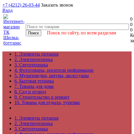
+7 (4212) 26-03-44
Заказать звонок
Вход
0
0
0
Поиск по сайту, по всем разделам
К
з
1. Элементы питания
2. Электротехника
3. Светотехника
4. Фототовары, носители информации
5. Мультимедиа, шнуры, аксессуары
6. Бытовая техника
7. Товары для дома
8. Сад и огород
9. Строительство и ремонт
10. Товары для отдыха, туризма
1. Элементы питания
2. Электротехника
3. Светотехника