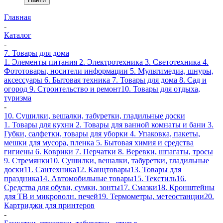
Главная
-
Каталог
-
7. Товары для дома
1. Элементы питания
2. Электротехника
3. Светотехника
4.
Фототовары, носители информации
5. Мультимедиа, шнуры,
аксессуары
6. Бытовая техника
7. Товары для дома
8. Сад и
огород
9. Строительство и ремонт
10. Товары для отдыха,
туризма
-
10. Сушилки, вешалки, табуретки, гладильные доски
1. Товары для кухни
2. Товары для ванной комнаты и бани
3.
Губки, салфетки, товары для уборки
4. Упаковка, пакеты,
мешки для мусора, пленка
5. Бытовая химия и средства
гигиены
6. Коврики
7. Перчатки
8. Веревки, шпагаты, тросы
9. Стремянки
10. Сушилки, вешалки, табуретки, гладильные
доски
11. Сантехника
12. Канцтовары
13. Товары для
праздника
14. Автомобильные товары
15. Текстиль
16.
Средства для обуви, сумки, зонты
17. Смазки
18. Кронштейны
для ТВ и микроволн. печей
19. Термометры, метеостанции
20.
Картриджи для принтеров
-