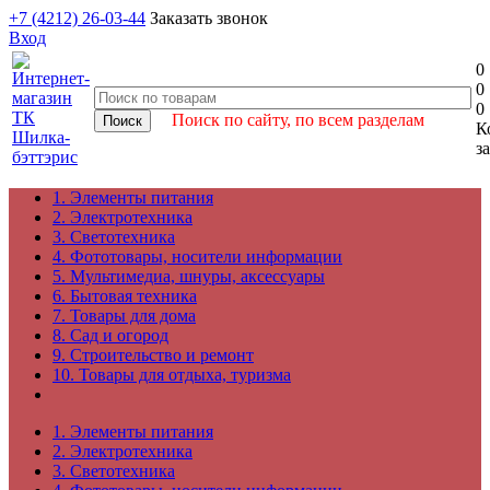
+7 (4212) 26-03-44
Заказать звонок
Вход
0
0
0
Поиск по сайту, по всем разделам
К
з
1. Элементы питания
2. Электротехника
3. Светотехника
4. Фототовары, носители информации
5. Мультимедиа, шнуры, аксессуары
6. Бытовая техника
7. Товары для дома
8. Сад и огород
9. Строительство и ремонт
10. Товары для отдыха, туризма
1. Элементы питания
2. Электротехника
3. Светотехника