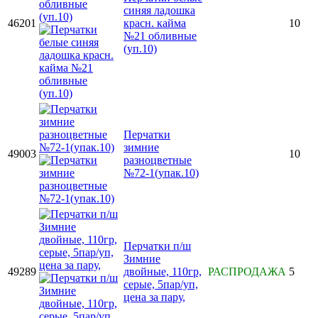
синяя ладошка
46201
красн. кайма
10
№21 обливные
(уп.10)
Перчатки
зимние
49003
10
разноцветные
№72-1(упак.10)
Перчатки п/ш
Зимние
49289
двойные, 110гр,
РАСПРОДАЖА
5
серые, 5пар/уп,
цена за пару,