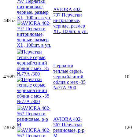
AVIORA 402-
797 Перчатки
44853
нитриловые,
черные, размер
XL, 100шт. в уп.
Перчатки
теплые серые,
47687
черный/синий
10
облив с мех -35
№77А /300
AVIORA 402-
567 Перчатки
23058
120
резиновые, р-р
M