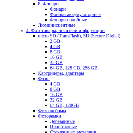
8. Фонари
Фонари
Фонари аккумуляторные
Фонари налобные
Люминисцентные
4. Фототовары, носители информации
micro SD (TransFlash), SD (Secure Digital)
2 GB
4 GB
8 GB
16 GB
32 GB
64 GB, 128 GB, 256 GB
Картридеры, адаптеры
Флэш
4 GB
8 GB
16 GB
32 GB
64 GB, 128GB
Фотоальбомы
Фоторамки
Деревянные
Пластиковые
Стеклянные, металлич.