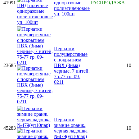
41991
одноразовые
РАСПРОДАЖА
полиэтиленовые
уп. 100шт
Перчатки
полушерстяные
с покрытием
23685
ПВХ (Зима)
10
черные, 7 нитей,
75-77 гр. 09-
0211
Перчатки
зимние оранж.,
45283
10
черная ладошка
№479(уп10пар)