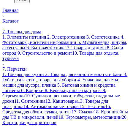
Главная
-
Каталог
-
7. Товары для дома
1. Элементы питания
2. Электротехника
3. Светотехника
4.
Фототовары, носители информации
5. Мультимедиа, шнуры,
аксессуары
6. Бытовая техника
7. Товары для дома
8. Сад и
огород
9. Строительство и ремонт
10. Товары для отдыха,
туризма
-
7. Перчатки
1. Товары для кухни
2. Товары для ванной комнаты и бани
3.
Губки, салфетки, товары для уборки
4. Упаковка, пакеты,
мешки для мусора, пленка
5. Бытовая химия и средства
гигиены
6. Коврики
8. Веревки, шпагаты, тросы
9.
Стремянки
10. Сушилки, вешалки, табуретки, гладильные
доски
11. Сантехника
12. Канцтовары
13. Товары для
праздника
14. Автомобильные товары
15. Текстиль
16.
Средства для обуви, сумки, зонты
17. Смазки
18. Кронштейны
для ТВ и микроволн. печей
19. Термометры, метеостанции
20.
Картриджи для принтеров