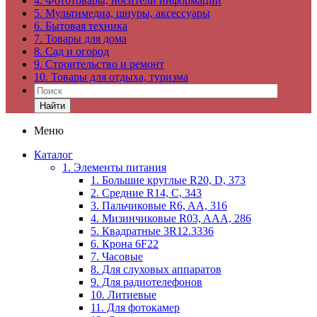
4. Фототовары, носители информации
5. Мультимедиа, шнуры, аксессуары
6. Бытовая техника
7. Товары для дома
8. Сад и огород
9. Строительство и ремонт
10. Товары для отдыха, туризма
Найти
Меню
Каталог
1. Элементы питания
1. Большие круглые R20, D, 373
2. Средние R14, C, 343
3. Пальчиковые R6, AA, 316
4. Мизинчиковые R03, AAA, 286
5. Квадратные 3R12.3336
6. Крона 6F22
7. Часовые
8. Для слуховых аппаратов
9. Для радиотелефонов
10. Литиевые
11. Для фотокамер