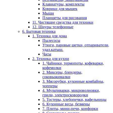
Клавиатуры, комплекты
Коврики для мышек
Мыши
Планшеты для рисования
11. Чистящие средства для техники
12. Шнуры телефонные
6. Бытовая техника
1. Техника для дома
Пылесосы
Утюги, паровые щетки, отпариватели,
удал.катыш.
Часы
2. Техника для кухни
1. Чайники, термопоты, кофеварки,
кофемолки
2. Миксеры, блендеры,
соковыжималки
3. Мясорубки, кухонные комбайны,
чопперы
4. Мультиварки, микроволновки,
грили, электросковородки
5. Тостеры, хлебопечки, вафельницы
6. Кухонные весы, безмены
7. Плиты, мини-печи, конфорки