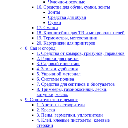
Чулочно-носочные
16. Средства для обуви, сумки, зонты
Зонты
Средства для обуви
Сумки
17. Смазки
18. Кронштейны для ТВ и микроволн. печей
19. Термометры, метеостанции
20. Картриджи для принтеров
8. Сад и огород
1. Средства от комаров, грызунов, тараканов
2. Горшки для цветов
3. Садовый инвентарь
4. Земля и удобрения
5. Укрывной материал
6. Системы полива
7. Средства для септиков и биотуалетов
8. Триммеры, газонокосилки, лески,
катушки, масло.
9. Строительство и ремонт
1. Ацетон, растворители
2. Краска
3. Пены, герметики, уплотнители
4. Клей, клеевые пистолеты. клеевые
стержни