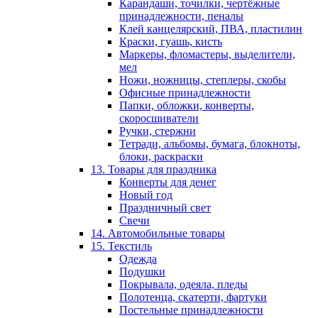
Карандаши, точилки, чертёжные
принадлежности, пеналы
Клей канцелярский, ПВА, пластилин
Краски, гуашь, кисть
Маркеры, фломастеры, выделители,
мел
Ножи, ножницы, степлеры, скобы
Офисные принадлежности
Папки, обложки, конверты,
скоросшиватели
Ручки, стержни
Тетради, альбомы, бумага, блокноты,
блоки, раскраски
13. Товары для праздника
Конверты для денег
Новый год
Праздничный свет
Свечи
14. Автомобильные товары
15. Текстиль
Одежда
Подушки
Покрывала, одеяла, пледы
Полотенца, скатерти, фартуки
Постельные принадлежности