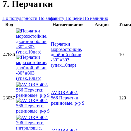
7. Перчатки
По популярности
По алфавиту
По цене
По наличию
Код
Наименование
Акция
Упак
Перчатки
морозостойкие,
47686
двойной облив
10
-30° #303
(упак.10пар)
AVIORA 402-
23057
566 Перчатки
120
резиновые, р-р S
AVIORA 402-