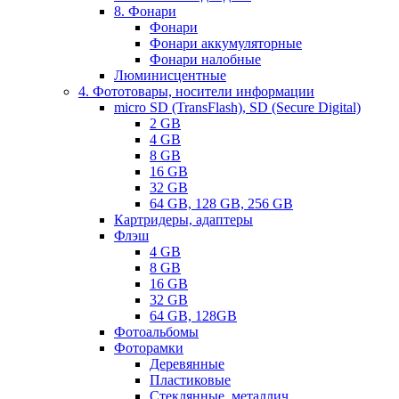
8. Фонари
Фонари
Фонари аккумуляторные
Фонари налобные
Люминисцентные
4. Фототовары, носители информации
micro SD (TransFlash), SD (Secure Digital)
2 GB
4 GB
8 GB
16 GB
32 GB
64 GB, 128 GB, 256 GB
Картридеры, адаптеры
Флэш
4 GB
8 GB
16 GB
32 GB
64 GB, 128GB
Фотоальбомы
Фоторамки
Деревянные
Пластиковые
Стеклянные, металлич.