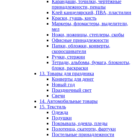
Карандаши, точилки, чертёжные
принадлежности, пеналы
Клей канцелярский, ПВА, пластилин
Краски, гуашь, кисть
Маркеры, фломастеры, выделители,
мел
Ножи, ножницы, степлеры, скобы
Офисные принадлежности
Папки, обложки, конверты,
скоросшиватели
Ручки, стержни
Тетради, альбомы, бумага, блокноты,
блоки, раскраски
13. Товары для праздника
Конверты для денег
Новый год
Праздничный свет
Свечи
14. Автомобильные товары
15. Текстиль
Одежда
Подушки
Покрывала, одеяла, пледы
Полотенца, скатерти, фартуки
Постельные принадлежности