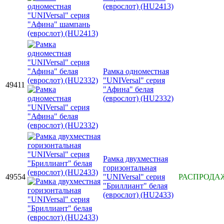
(еврослот) (HU2413)
Рамка одноместная
"UNIVersal" серия
49411
"Афина" белая
(еврослот) (HU2332)
Рамка двухместная
горизонтальная
49554
"UNIVersal" серия
РАСПРОДА
"Бриллиант" белая
(еврослот) (HU2433)