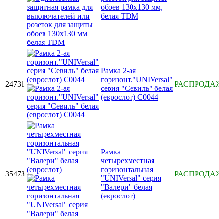
обоев 130х130 мм,
белая TDM
Рамка 2-ая
горизонт."UNIVersal"
24731
РАСПРОДА
серия "Севиль" белая
(еврослот) C0044
Рамка
четырехместная
горизонтальная
35473
РАСПРОДА
"UNIVersal" серия
"Валери" белая
(еврослот)