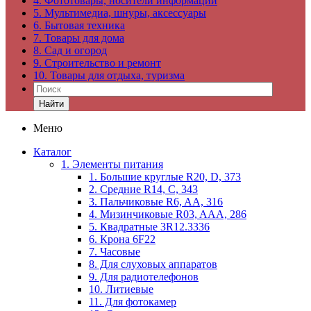
4. Фототовары, носители информации
5. Мультимедиа, шнуры, аксессуары
6. Бытовая техника
7. Товары для дома
8. Сад и огород
9. Строительство и ремонт
10. Товары для отдыха, туризма
Найти
Меню
Каталог
1. Элементы питания
1. Большие круглые R20, D, 373
2. Средние R14, C, 343
3. Пальчиковые R6, AA, 316
4. Мизинчиковые R03, AAA, 286
5. Квадратные 3R12.3336
6. Крона 6F22
7. Часовые
8. Для слуховых аппаратов
9. Для радиотелефонов
10. Литиевые
11. Для фотокамер