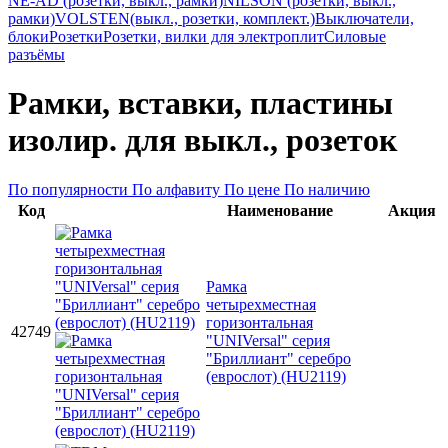
NE-AD (розетки, выкл., рамки)
NILSON (розетки, выкл.,
рамки)
VOLSTEN(выкл., розетки, комплект.)
Выключатели,
блоки
Розетки
Розетки, вилки для электроплит
Силовые
разъёмы
Рамки, вставки, пластины
изолир. для выкл., розеток
По популярности
По алфавиту
По цене
По наличию
Код
Наименование
Акция
Рамка
четырехместная
горизонтальная
42749
"UNIVersal" серия
"Бриллиант" серебро
(еврослот) (HU2119)