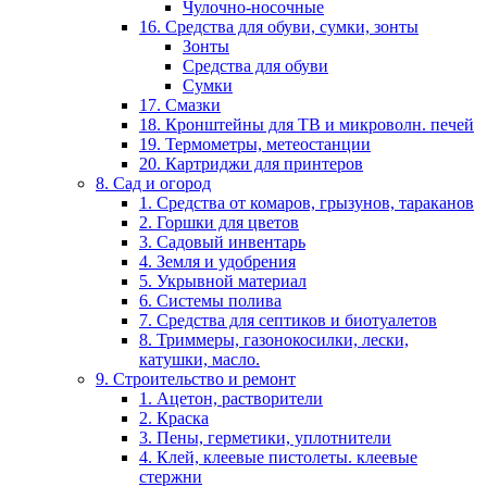
Чулочно-носочные
16. Средства для обуви, сумки, зонты
Зонты
Средства для обуви
Сумки
17. Смазки
18. Кронштейны для ТВ и микроволн. печей
19. Термометры, метеостанции
20. Картриджи для принтеров
8. Сад и огород
1. Средства от комаров, грызунов, тараканов
2. Горшки для цветов
3. Садовый инвентарь
4. Земля и удобрения
5. Укрывной материал
6. Системы полива
7. Средства для септиков и биотуалетов
8. Триммеры, газонокосилки, лески,
катушки, масло.
9. Строительство и ремонт
1. Ацетон, растворители
2. Краска
3. Пены, герметики, уплотнители
4. Клей, клеевые пистолеты. клеевые
стержни