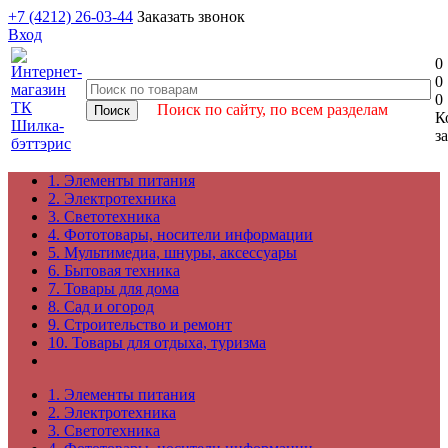
+7 (4212) 26-03-44
Заказать звонок
Вход
0
0
0
Поиск по сайту, по всем разделам
К
з
1. Элементы питания
2. Электротехника
3. Светотехника
4. Фототовары, носители информации
5. Мультимедиа, шнуры, аксессуары
6. Бытовая техника
7. Товары для дома
8. Сад и огород
9. Строительство и ремонт
10. Товары для отдыха, туризма
1. Элементы питания
2. Электротехника
3. Светотехника