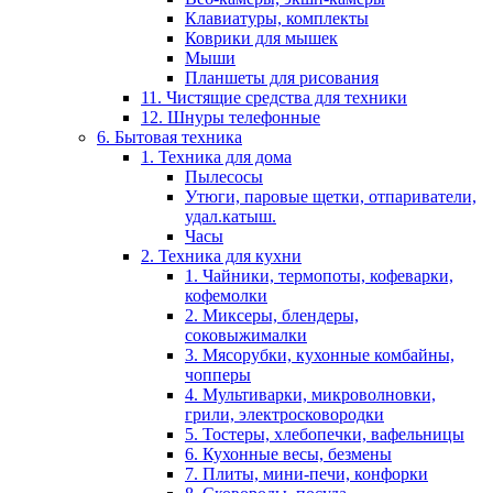
Клавиатуры, комплекты
Коврики для мышек
Мыши
Планшеты для рисования
11. Чистящие средства для техники
12. Шнуры телефонные
6. Бытовая техника
1. Техника для дома
Пылесосы
Утюги, паровые щетки, отпариватели,
удал.катыш.
Часы
2. Техника для кухни
1. Чайники, термопоты, кофеварки,
кофемолки
2. Миксеры, блендеры,
соковыжималки
3. Мясорубки, кухонные комбайны,
чопперы
4. Мультиварки, микроволновки,
грили, электросковородки
5. Тостеры, хлебопечки, вафельницы
6. Кухонные весы, безмены
7. Плиты, мини-печи, конфорки