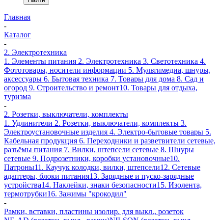
Главная
-
Каталог
-
2. Электротехника
1. Элементы питания
2. Электротехника
3. Светотехника
4.
Фототовары, носители информации
5. Мультимедиа, шнуры,
аксессуары
6. Бытовая техника
7. Товары для дома
8. Сад и
огород
9. Строительство и ремонт
10. Товары для отдыха,
туризма
-
2. Розетки, выключатели, комплекты
1. Удлинители
2. Розетки, выключатели, комплекты
3.
Электроустановочные изделия
4. Электро-бытовые товары
5.
Кабельная продукция
6. Переходники и разветвители сетевые,
разъёмы питания
7. Вилки, штепсели сетевые
8. Шнуры
сетевые
9. Подрозетники, коробки установочные
10.
Патроны
11. Каучук колодки, вилки, штепсели
12. Сетевые
адаптеры, блоки питания
13. Зарядные и пуско-зарядные
устройства
14. Наклейки, знаки безопасности
15. Изолента,
термотрубки
16. Зажимы "крокодил"
-
Рамки, вставки, пластины изолир. для выкл., розеток