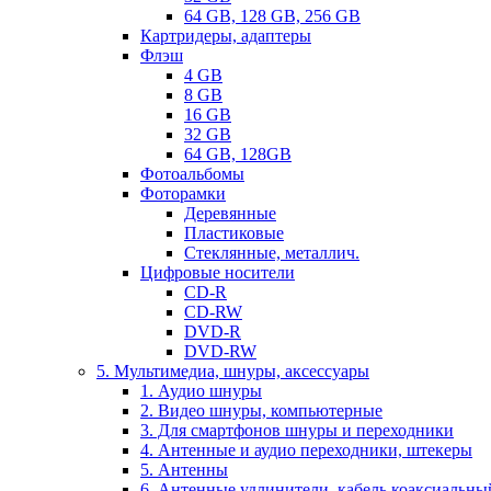
64 GB, 128 GB, 256 GB
Картридеры, адаптеры
Флэш
4 GB
8 GB
16 GB
32 GB
64 GB, 128GB
Фотоальбомы
Фоторамки
Деревянные
Пластиковые
Стеклянные, металлич.
Цифровые носители
CD-R
CD-RW
DVD-R
DVD-RW
5. Мультимедиа, шнуры, аксессуары
1. Аудио шнуры
2. Видео шнуры, компьютерные
3. Для смартфонов шнуры и переходники
4. Антенные и аудио переходники, штекеры
5. Антенны
6. Антенные удлинители, кабель коаксиальны