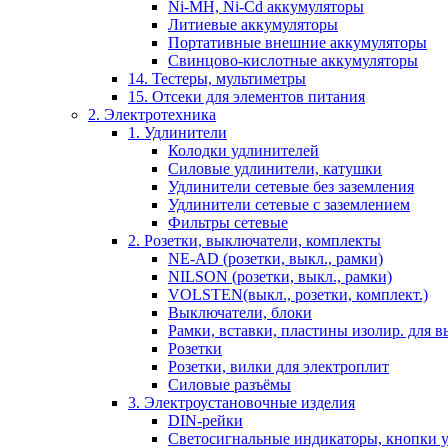
Ni-MH, Ni-Cd аккумуляторы
Литиевые аккумуляторы
Портативные внешние аккумуляторы
Свинцово-кислотные аккумуляторы
14. Тестеры, мультиметры
15. Отсеки для элементов питания
2. Электротехника
1. Удлинители
Колодки удлинителей
Силовые удлинители, катушки
Удлинители сетевые без заземления
Удлинители сетевые с заземлением
Фильтры сетевые
2. Розетки, выключатели, комплекты
NE-AD (розетки, выкл., рамки)
NILSON (розетки, выкл., рамки)
VOLSTEN(выкл., розетки, комплект.)
Выключатели, блоки
Рамки, вставки, пластины изолир. для вы
Розетки
Розетки, вилки для электроплит
Силовые разъёмы
3. Электроустановочные изделия
DIN-рейки
Светосигнальные индикаторы, кнопки у