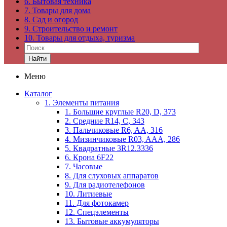
6. Бытовая техника
7. Товары для дома
8. Сад и огород
9. Строительство и ремонт
10. Товары для отдыха, туризма
Найти
Меню
Каталог
1. Элементы питания
1. Большие круглые R20, D, 373
2. Средние R14, C, 343
3. Пальчиковые R6, AA, 316
4. Мизинчиковые R03, AAA, 286
5. Квадратные 3R12.3336
6. Крона 6F22
7. Часовые
8. Для слуховых аппаратов
9. Для радиотелефонов
10. Литиевые
11. Для фотокамер
12. Спецэлементы
13. Бытовые аккумуляторы