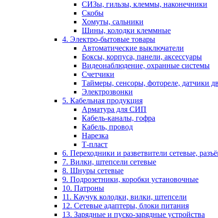
СИЗы, гильзы, клеммы, наконечники
Скобы
Хомуты, сальники
Шины, колодки клеммные
4. Электро-бытовые товары
Автоматические выключатели
Боксы, корпуса, панели, аксессуары
Видеонаблюдение, охранные системы
Счетчики
Таймеры, сенсоры, фотореле, датчики 
Электрозвонки
5. Кабельная продукция
Арматура для СИП
Кабель-каналы, гофра
Кабель, провод
Нарезка
Т-пласт
6. Переходники и разветвители сетевые, разъ
7. Вилки, штепсели сетевые
8. Шнуры сетевые
9. Подрозетники, коробки установочные
10. Патроны
11. Каучук колодки, вилки, штепсели
12. Сетевые адаптеры, блоки питания
13. Зарядные и пуско-зарядные устройства