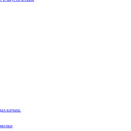
дал.катыш.
емолки