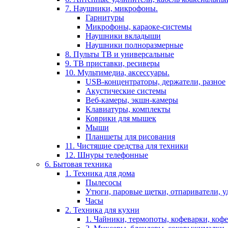
7. Наушники, микрофоны.
Гарнитуры
Микрофоны, караоке-системы
Наушники вкладыши
Наушники полноразмерные
8. Пульты ТВ и универсальные
9. ТВ приставки, ресиверы
10. Мультимедиа, аксессуары.
USB-концентраторы, держатели, разное
Акустические системы
Веб-камеры, экшн-камеры
Клавиатуры, комплекты
Коврики для мышек
Мыши
Планшеты для рисования
11. Чистящие средства для техники
12. Шнуры телефонные
6. Бытовая техника
1. Техника для дома
Пылесосы
Утюги, паровые щетки, отпариватели, у
Часы
2. Техника для кухни
1. Чайники, термопоты, кофеварки, коф