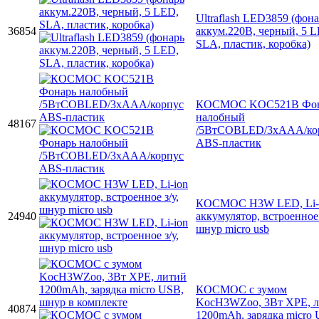
Ultraflash LED3859 (фон
36854
аккум.220В, черный, 5 
SLA, пластик, коробка)
КОСМОС KOC521B Фон
налобный
48167
/5ВтCOBLED/3xAAA/ко
ABS-пластик
КОСМОС H3W LED, Li-
24940
аккумулятор, встроенное 
шнур micro usb
КОСМОС с зумом
KocH3WZoo, 3Вт ХРЕ, 
40874
1200mAh, зарядка micro 