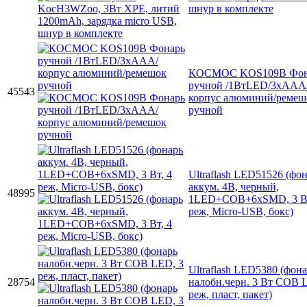
шнур в комплекте
КОСМОС KOS109B Фон
ручной /1ВтLED/3xAAА
45543
корпус алюминий/ремеш
ручной
Ultraflash LED51526 (фо
аккум. 4В, черный,
48995
1LED+COB+6xSMD, 3 Вт
реж, Micro-USB, бокс)
Ultraflash LED5380 (фон
28754
налобн.черн. 3 Вт COB 
реж, пласт, пакет)