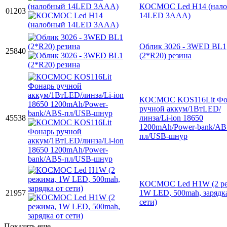
КОСМОС Led H14 (нал
01203
14LED 3AAA)
Облик 3026 - 3WED BL1
25840
(2*R20) резина
КОСМОС KOS116Lit Фо
ручной аккум/1ВтLED/
45538
линза/Li-ion 18650
1200mAh/Power-bank/AB
пл/USB-шнур
КОСМОС Led H1W (2 ре
21957
1W LED, 500mah, зарядк
сети)
Показать еще