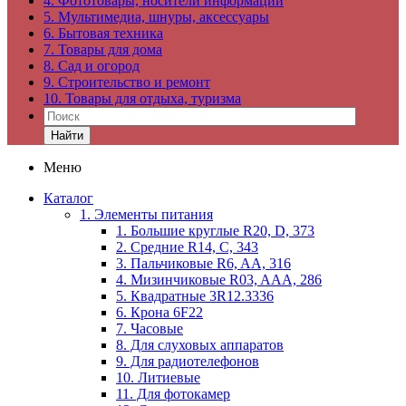
4. Фототовары, носители информации
5. Мультимедиа, шнуры, аксессуары
6. Бытовая техника
7. Товары для дома
8. Сад и огород
9. Строительство и ремонт
10. Товары для отдыха, туризма
Найти
Меню
Каталог
1. Элементы питания
1. Большие круглые R20, D, 373
2. Средние R14, C, 343
3. Пальчиковые R6, AA, 316
4. Мизинчиковые R03, AAA, 286
5. Квадратные 3R12.3336
6. Крона 6F22
7. Часовые
8. Для слуховых аппаратов
9. Для радиотелефонов
10. Литиевые
11. Для фотокамер