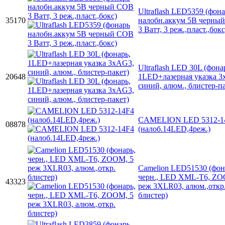
Ultraflash LED5359 (фон
35170
налобн.аккум 5В черны
3 Ватт, 3 реж.,пласт.,бокс
Ultraflash LED 30L (фона
20648
1LED+лазерная указка 3
синий, алюм., блистер-п
CAMELION LED 5312-1
08878
(налоб.14LED,4реж.)
Camelion LED51530 (фон
черн., LED XML-T6, ZO
43323
реж 3XLR03, алюм.,откр
блистер)