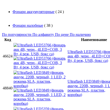
Фонари аккумуляторные
( 24 )
Фонари налобные
( 38 )
По популярности
По алфавиту
По цене
По наличию
Код
Наименование
Ultraflash LED53766 (фо
46624
акк 4В, черн., 4LED+CO
Вт, 4 реж, USB, бокс са)
Ultraflash LED3849 (фон
аккум. 220В, черный, 1 
48840
режима,SLA, пластик,
коробка)