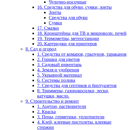
Чулочно-носочные
16. Средства для обуви, сумки, зонты
Зонты
Средства для обуви
Сумки
17. Смазки
18. Кронштейны для ТВ и микроволн. печей
19. Термометры, метеостанции
20. Картриджи для принтеров
8. Сад и огород
1. Средства от комаров, грызунов, тараканов
2. Горшки для цветов
3. Садовый инвентарь
4. Земля и удобрения
5. Укрывной материал
6. Системы полива
7. Средства для септиков и биотуалетов
8. Триммеры, газонокосилки, лески,
катушки, масло.
9. Строительство и ремонт
1. Ацетон, растворители
2. Краска
3. Пены, герметики, уплотнители
4. Клей, клеевые пистолеты. клеевые
стержни