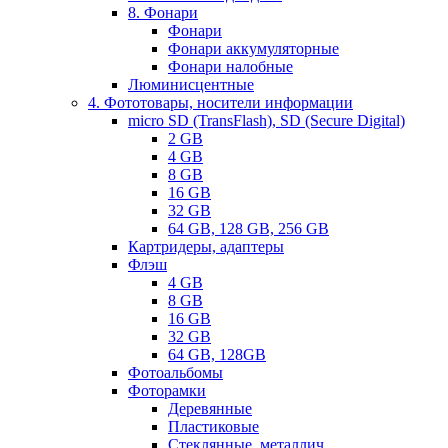
8. Фонари
Фонари
Фонари аккумуляторные
Фонари налобные
Люминисцентные
4. Фототовары, носители информации
micro SD (TransFlash), SD (Secure Digital)
2 GB
4 GB
8 GB
16 GB
32 GB
64 GB, 128 GB, 256 GB
Картридеры, адаптеры
Флэш
4 GB
8 GB
16 GB
32 GB
64 GB, 128GB
Фотоальбомы
Фоторамки
Деревянные
Пластиковые
Стеклянные, металлич.