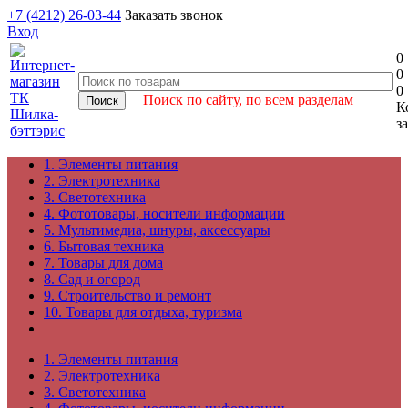
+7 (4212) 26-03-44
Заказать звонок
Вход
0
0
0
Поиск по сайту, по всем разделам
К
з
1. Элементы питания
2. Электротехника
3. Светотехника
4. Фототовары, носители информации
5. Мультимедиа, шнуры, аксессуары
6. Бытовая техника
7. Товары для дома
8. Сад и огород
9. Строительство и ремонт
10. Товары для отдыха, туризма
1. Элементы питания
2. Электротехника
3. Светотехника