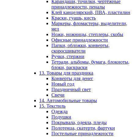
Карандаши, точилки, чертёжные
принадлежности, пеналы
Клей канцелярский, ПВА, пластилин
Краски, гуашь, кисть
Маркеры, фломастеры, выделители,
мел
Ножи, ножницы, степлеры, скобы
Офисные принадлежности
Папки, обложки, конверты,
скоросшиватели
Ручки, стержни
Тетради, альбомы, бумага, блокноты,
блоки, раскраски
13. Товары для праздника
Конверты для денег
Новый год
Праздничный свет
Свечи
14. Автомобильные товары
15. Текстиль
Одежда
Подушки
Покрывала, одеяла, пледы
Полотенца, скатерти, фартуки
Постельные принадлежности