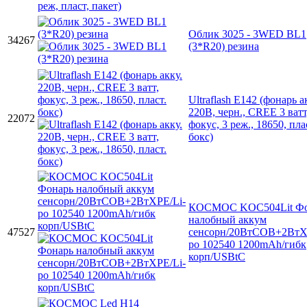
Облик 3025 - 3WED BL1
34267
(3*R20) резина
Ultraflash E142 (фонарь а
220В, черн., CREE 3 ватт
22072
фокус, 3 реж., 18650, пла
бокс)
КОСМОС KOC504Lit Фо
налобный аккум
47527
сенсорн/20ВтCOB+2ВтX
po 102540 1200mAh/гибк
корп/USBtC