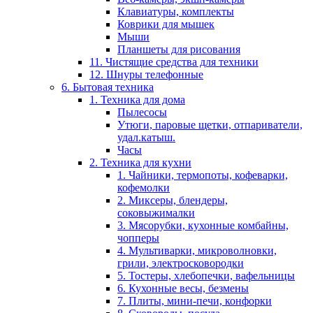
Клавиатуры, комплекты
Коврики для мышек
Мыши
Планшеты для рисования
11. Чистящие средства для техники
12. Шнуры телефонные
6. Бытовая техника
1. Техника для дома
Пылесосы
Утюги, паровые щетки, отпариватели,
удал.катыш.
Часы
2. Техника для кухни
1. Чайники, термопоты, кофеварки,
кофемолки
2. Миксеры, блендеры,
соковыжималки
3. Мясорубки, кухонные комбайны,
чопперы
4. Мультиварки, микроволновки,
грили, электросковородки
5. Тостеры, хлебопечки, вафельницы
6. Кухонные весы, безмены
7. Плиты, мини-печи, конфорки