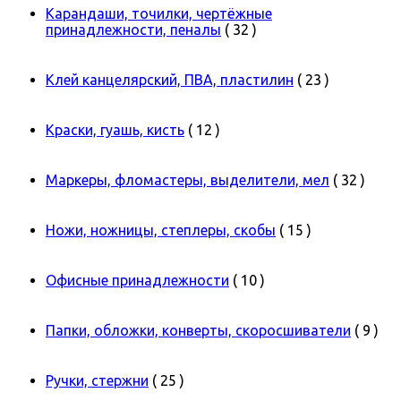
Карандаши, точилки, чертёжные
принадлежности, пеналы
( 32 )
Клей канцелярский, ПВА, пластилин
( 23 )
Краски, гуашь, кисть
( 12 )
Маркеры, фломастеры, выделители, мел
( 32 )
Ножи, ножницы, степлеры, скобы
( 15 )
Офисные принадлежности
( 10 )
Папки, обложки, конверты, скоросшиватели
( 9 )
Ручки, стержни
( 25 )