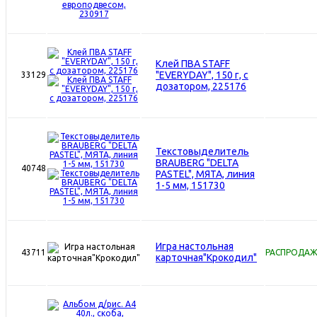
Клей ПВА STAFF
"EVERYDAY", 150 г, с
33129
дозатором, 225176
Текстовыделитель
BRAUBERG "DELTA
40748
PASTEL", МЯТА, линия
1-5 мм, 151730
Игра настольная
43711
РАСПРОДА
карточная"Крокодил"