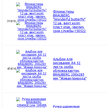
Фломастеры
BRAUBERG
"Wonderful butterfly"
31610
12 цв., вент.колп,
пласт.упак., увелич.
срок службы,150522
Альбом для
рисования, А4, 32
листа, скоба,
41614
обложка картон,
BRAUBERG, 200х283
мм, "Живая природа"
Ручка шариковая