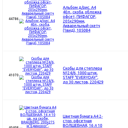
Альбом д/рис. А4
40л., скоба, обложка
офсет, ПИФАГОР,
44786
205х290мм,
Акварельный скетч
(1вид), 105084
Скобы для степлера
№24/6, 1000 штук,
41070
STAFF "EVERYDAY",
до 30 листов, 220429
Цветная бумага А4 2-
стор. офсетная
ВОЛШЕБНАЯ, 16 л 10
40408