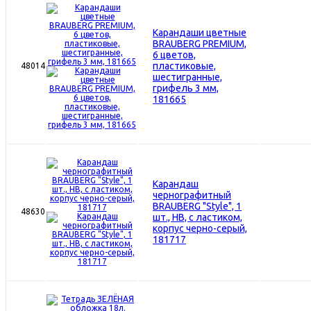
Карандаши цветные
BRAUBERG PREMIUM,
6 цветов,
пластиковые,
48014
шестигранные,
грифель 3 мм,
181665
Карандаш
чернографитный
BRAUBERG "Style", 1
48630
шт., HB, с ластиком,
корпус черно-серый,
181717