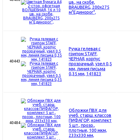
цв., на скобе,
BRAUBERG, 200х275
м"Единорог",
Ручка гелевая с
грипом STAFF,
ЧЕРНАЯ, корпус
40443
прозрачный, узел 0,5
мм, линия письма
0,35 мм, 141823
Обложки ПВХ для
учеб. старш. классов
ПИФАГОР, комплект
40484
5 шт., прозр.,
плотные, 100 мкм,
233х330 мм,