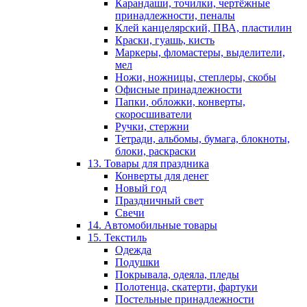
Карандаши, точилки, чертёжные
принадлежности, пеналы
Клей канцелярский, ПВА, пластилин
Краски, гуашь, кисть
Маркеры, фломастеры, выделители,
мел
Ножи, ножницы, степлеры, скобы
Офисные принадлежности
Папки, обложки, конверты,
скоросшиватели
Ручки, стержни
Тетради, альбомы, бумага, блокноты,
блоки, раскраски
13. Товары для праздника
Конверты для денег
Новый год
Праздничный свет
Свечи
14. Автомобильные товары
15. Текстиль
Одежда
Подушки
Покрывала, одеяла, пледы
Полотенца, скатерти, фартуки
Постельные принадлежности