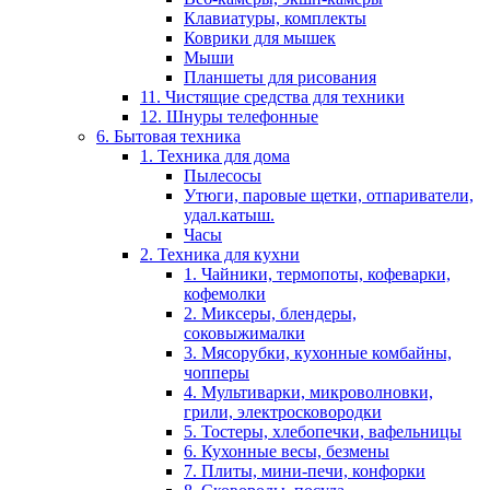
Клавиатуры, комплекты
Коврики для мышек
Мыши
Планшеты для рисования
11. Чистящие средства для техники
12. Шнуры телефонные
6. Бытовая техника
1. Техника для дома
Пылесосы
Утюги, паровые щетки, отпариватели,
удал.катыш.
Часы
2. Техника для кухни
1. Чайники, термопоты, кофеварки,
кофемолки
2. Миксеры, блендеры,
соковыжималки
3. Мясорубки, кухонные комбайны,
чопперы
4. Мультиварки, микроволновки,
грили, электросковородки
5. Тостеры, хлебопечки, вафельницы
6. Кухонные весы, безмены
7. Плиты, мини-печи, конфорки