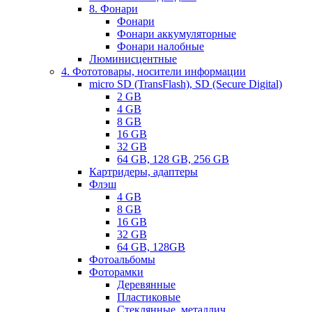
8. Фонари
Фонари
Фонари аккумуляторные
Фонари налобные
Люминисцентные
4. Фототовары, носители информации
micro SD (TransFlash), SD (Secure Digital)
2 GB
4 GB
8 GB
16 GB
32 GB
64 GB, 128 GB, 256 GB
Картридеры, адаптеры
Флэш
4 GB
8 GB
16 GB
32 GB
64 GB, 128GB
Фотоальбомы
Фоторамки
Деревянные
Пластиковые
Стеклянные, металлич.