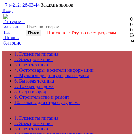
+7 (4212) 26-03-44
Заказать звонок
Вход
0
0
0
Поиск по сайту, по всем разделам
К
з
1. Элементы питания
2. Электротехника
3. Светотехника
4. Фототовары, носители информации
5. Мультимедиа, шнуры, аксессуары
6. Бытовая техника
7. Товары для дома
8. Сад и огород
9. Строительство и ремонт
10. Товары для отдыха, туризма
1. Элементы питания
2. Электротехника
3. Светотехника