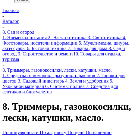
Главная
-
Каталог
-
8. Сад и огород
1. Элементы питания
2. Электротехника
3. Светотехника
4.
Фототовары, носители информации
5. Мультимедиа, шнуры,
аксессуары
6. Бытовая техника
7. Товары для дома
8. Сад и
огород
9. Строительство и ремонт
10. Товары для отдыха,
туризма
-
8. Триммеры, газонокосилки, лески, катушки, масло.
1. Средства от комаров, грызунов, тараканов
2. Горшки для
цветов
3. Садовый инвентарь
4. Земля и удобрения
5.
Укрывной материал
6. Системы полива
7. Средства для
септиков и биотуалетов
8. Триммеры, газонокосилки,
лески, катушки, масло.
По популярности
По алфавиту
По цене
По наличию