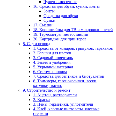
Чулочно-носочные
16. Средства для обуви, сумки, зонты
Зонты
Средства для обуви
Сумки
17. Смазки
18. Кронштейны для ТВ и микроволн. печей
19. Термометры, метеостанции
20. Картриджи для принтеров
8. Сад и огород
1. Средства от комаров, грызунов, тараканов
2. Горшки для цветов
3. Садовый инвентарь
4. Земля и удобрения
5. Укрывной материал
6. Системы полива
7. Средства для септиков и биотуалетов
8. Триммеры, газонокосилки, лески,
катушки, масло.
9. Строительство и ремонт
1. Ацетон, растворители
2. Краска
3. Пены, герметики, уплотнители
4. Клей, клеевые пистолеты. клеевые
стержни