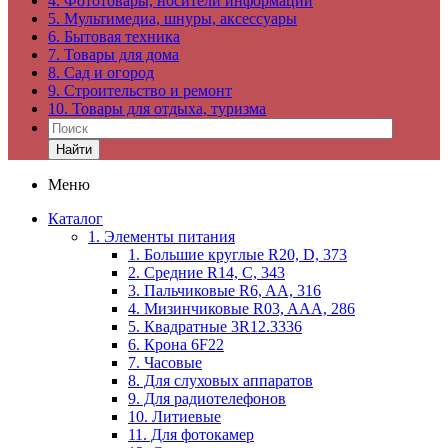
4. Фототовары, носители информации
5. Мультимедиа, шнуры, аксессуары
6. Бытовая техника
7. Товары для дома
8. Сад и огород
9. Строительство и ремонт
10. Товары для отдыха, туризма
Найти
Меню
Каталог
1. Элементы питания
1. Большие круглые R20, D, 373
2. Средние R14, C, 343
3. Пальчиковые R6, AA, 316
4. Мизинчиковые R03, AAA, 286
5. Квадратные 3R12.3336
6. Крона 6F22
7. Часовые
8. Для слуховых аппаратов
9. Для радиотелефонов
10. Литиевые
11. Для фотокамер